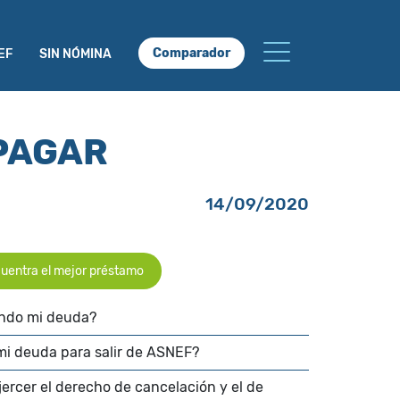
Comparador
EF
SIN NÓMINA
 PAGAR
14/09/2020
uentra el mejor préstamo
ndo mi deuda?
mi deuda para salir de ASNEF?
jercer el derecho de cancelación y el de