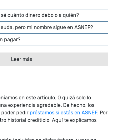
 sé cuánto dinero debo o a quién?
deuda, pero mi nombre sigue en ASNEF?
in pagar?
o parcialmente?
Leer más
r del fichero cuando solicite mi salida?
ntestar?
para salir de ASNEF?
amos en este artículo. O quizá solo lo
una experiencia agradable. De hecho, los
 poder pedir
préstamos si estás en ASNEF
. Por
tro historial crediticio. Aquí te explicamos