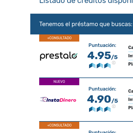
Listado de créditos dispon
Tenemos el préstamo que buscas:
+CONSULTADO
Puntuación:
Ca
4.95
In
/5
Pl
NUEVO
Puntuación:
Ca
4.90
In
/5
Pl
+CONSULTADO
Puntuación: