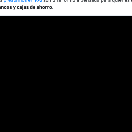
os
préstamos en RAI
son una fórmula pensada para quienes es
ancos y cajas de ahorro
.