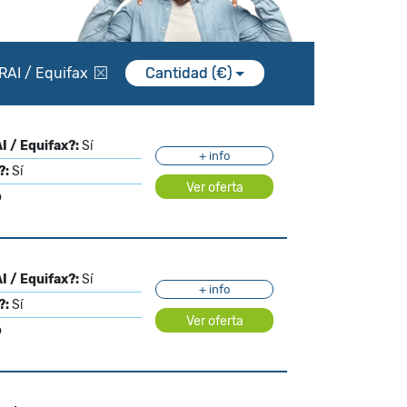
RAI / Equifax
Cantidad (€)
I / Equifax?:
Sí
+ info
?:
Sí
Ver oferta
o
I / Equifax?:
Sí
+ info
?:
Sí
Ver oferta
o