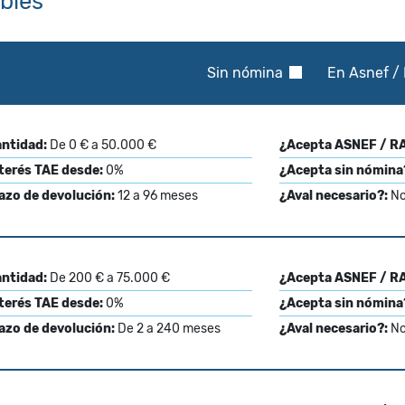
ibles
Sin nómina
En Asnef / 
ntidad:
De 0 € a 50.000 €
¿Acepta ASNEF / RA
terés TAE desde:
0%
¿Acepta sin nómina
azo de devolución:
12 a 96 meses
¿Aval necesario?:
N
ntidad:
De 200 € a 75.000 €
¿Acepta ASNEF / RA
terés TAE desde:
0%
¿Acepta sin nómina
azo de devolución:
De 2 a 240 meses
¿Aval necesario?:
N