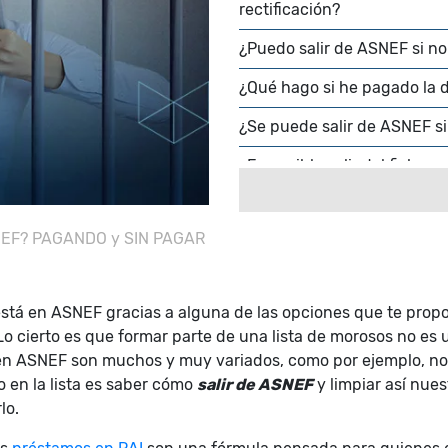
rectificación?
¿Puedo salir de ASNEF si no
¿Qué hago si he pagado la 
¿Se puede salir de ASNEF s
¿Es posible salir del ficher
¿Qué respuesta puedo espera
SNEF? PAGANDO y SIN PAGAR
¿Cuánto tarda ASNEF en co
¿Puedo usar otros métodos 
á en ASNEF gracias a alguna de las opciones que te proponí
Lo cierto es que formar parte de una lista de morosos no es 
 en ASNEF son muchos y muy variados, como por ejemplo, no
 en la lista es saber cómo
salir de ASNEF
y limpiar así nues
lo.