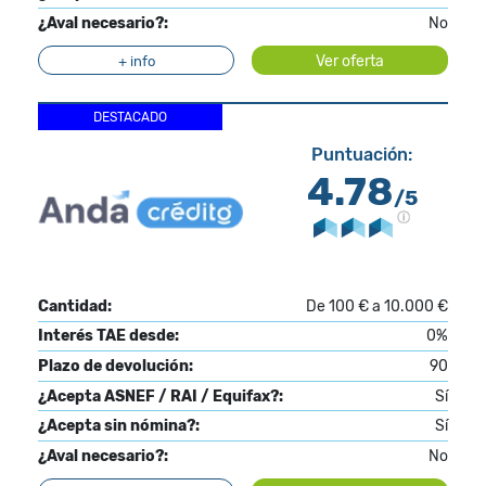
¿Aval necesario?:
No
Ver oferta
+ info
DESTACADO
Puntuación:
4.78
/5
Cantidad:
De 100 € a 10.000 €
Interés TAE desde:
0%
Plazo de devolución:
90
¿Acepta ASNEF / RAI / Equifax?:
Sí
¿Acepta sin nómina?:
Sí
¿Aval necesario?:
No