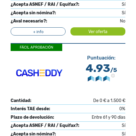
¿Acepta ASNEF / RAI / Equifax?:
Sí
¿Acepta sin nómina?:
Sí
¿Aval necesario?:
No
Ver oferta
+ info
FÁCIL APROBACIÓN
Puntuación:
4.93
/5
Cantidad:
De 0 € a 1.500 €
Interés TAE desde:
0%
Plazo de devolución:
Entre 61 y 90 días
¿Acepta ASNEF / RAI / Equifax?:
Sí
¿Acepta sin nómina?:
Sí