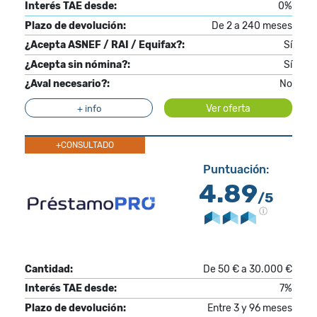
Interés TAE desde:
0%
Plazo de devolución:
De 2 a 240 meses
¿Acepta ASNEF / RAI / Equifax?:
Sí
¿Acepta sin nómina?:
Sí
¿Aval necesario?:
No
Ver oferta
+ info
+CONSULTADO
Puntuación:
4.89
/5
Cantidad:
De 50 € a 30.000 €
Interés TAE desde:
7%
Plazo de devolución:
Entre 3 y 96 meses