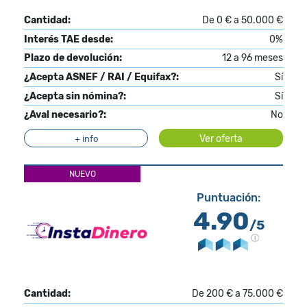
Cantidad:
De 0 € a 50.000 €
Interés TAE desde:
0%
Plazo de devolución:
12 a 96 meses
¿Acepta ASNEF / RAI / Equifax?:
Sí
¿Acepta sin nómina?:
Sí
¿Aval necesario?:
No
Ver oferta
+ info
NUEVO
Puntuación:
4.90
/5
Cantidad:
De 200 € a 75.000 €