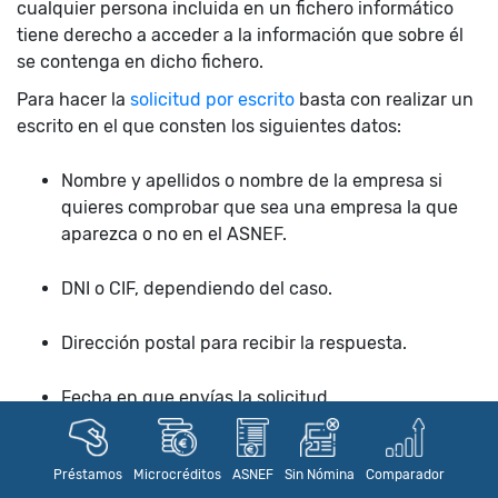
cualquier persona incluida en un fichero informático
tiene derecho a acceder a la información que sobre él
se contenga en dicho fichero.
Para hacer la
solicitud por escrito
basta con realizar un
escrito en el que consten los siguientes datos:
Nombre y apellidos o nombre de la empresa si
quieres comprobar que sea una empresa la que
aparezca o no en el ASNEF.
DNI o CIF, dependiendo del caso.
Dirección postal para recibir la respuesta.
Fecha en que envías la solicitud
Firma del solicitante o del representante legal de
Préstamos
Microcréditos
ASNEF
Sin Nómina
Comparador
la empresa en su caso.