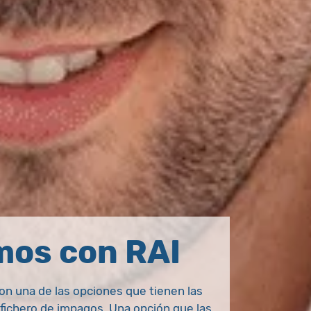
mos con RAI
on una de las opciones que tienen las
 fichero de impagos. Una opción que las