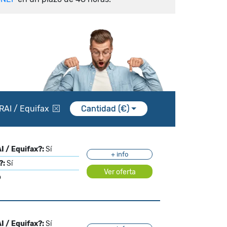
RAI / Equifax
Cantidad (€)
I / Equifax?:
Sí
+ info
?:
Sí
Ver oferta
o
I / Equifax?:
Sí