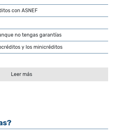
éditos con ASNEF
unque no tengas garantías
ocréditos y los minicréditos
Leer más
as?