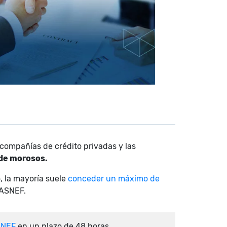
compañías de crédito privadas y las
 de morosos.
, la mayoría suele
conceder un máximo de
 ASNEF.
SNEF
en un plazo de 48 horas.