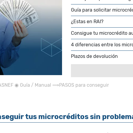
Guía para solicitar microcr
¿Estas en RAI?
Consigue tu microcrédito a
4 diferencias entre los micr
Plazos de devolución
Intereses
Su origen
 ASNEF ◉ Guía / Manual ⟹PASOS para conseguir
nseguir tus microcréditos sin problem