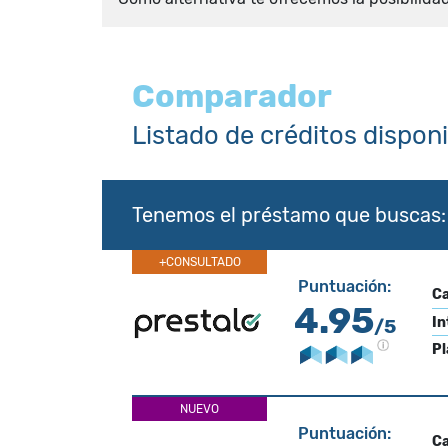
Comparador
Listado de créditos dispon
Tenemos el préstamo que buscas:
+CONSULTADO
Puntuación:
Ca
4.95
In
/5
Pl
NUEVO
Puntuación:
Ca