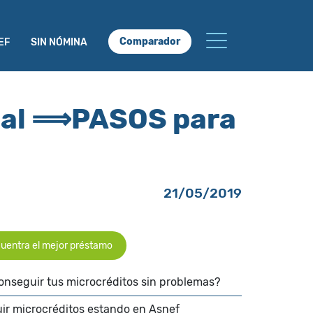
Comparador
EF
SIN NÓMINA
nual ⟹PASOS para
21/05/2019
uentra el mejor préstamo
onseguir tus microcréditos sin problemas?
uir microcréditos estando en Asnef