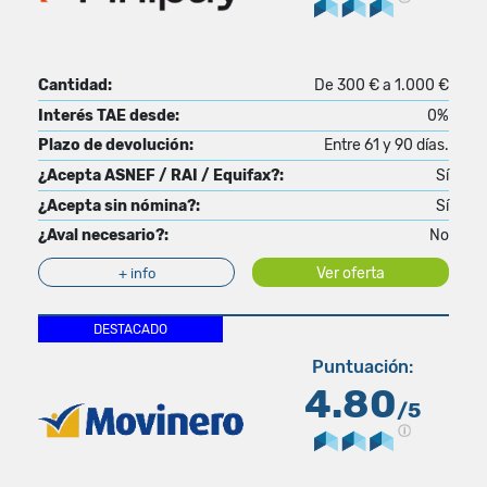
Cantidad:
De 300 € a 1.000 €
Interés TAE desde:
0%
Plazo de devolución:
Entre 61 y 90 días.
¿Acepta ASNEF / RAI / Equifax?:
Sí
¿Acepta sin nómina?:
Sí
¿Aval necesario?:
No
Ver oferta
+ info
DESTACADO
Puntuación:
4.80
/5