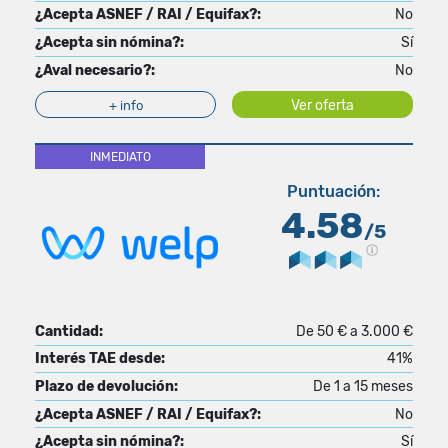
¿Acepta ASNEF / RAI / Equifax?:
No
¿Acepta sin nómina?:
Sí
¿Aval necesario?:
No
Ver oferta
+ info
INMEDIATO
Puntuación:
4.58
/5
Cantidad:
De 50 € a 3.000 €
Interés TAE desde:
41%
Plazo de devolución:
De 1 a 15 meses
¿Acepta ASNEF / RAI / Equifax?:
No
¿Acepta sin nómina?:
Sí