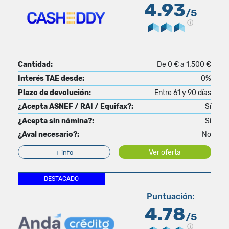
4.93
/5
Cantidad:
De 0 € a 1.500 €
Interés TAE desde:
0%
Plazo de devolución:
Entre 61 y 90 días
¿Acepta ASNEF / RAI / Equifax?:
Sí
¿Acepta sin nómina?:
Sí
¿Aval necesario?:
No
Ver oferta
+ info
DESTACADO
Puntuación:
4.78
/5