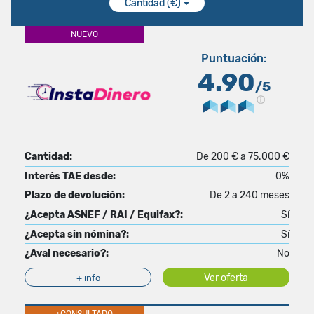
Cantidad (€)
NUEVO
Puntuación:
4.90
/5
Cantidad:
De 200 € a 75.000 €
Interés TAE desde:
0%
Plazo de devolución:
De 2 a 240 meses
¿Acepta ASNEF / RAI / Equifax?:
Sí
¿Acepta sin nómina?:
Sí
¿Aval necesario?:
No
Ver oferta
+ info