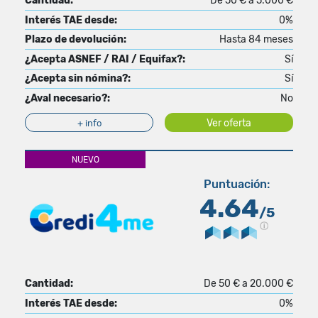
Cantidad:
De 50 € a 5.000 €
Interés TAE desde:
0%
Plazo de devolución:
Hasta 84 meses
¿Acepta ASNEF / RAI / Equifax?:
Sí
¿Acepta sin nómina?:
Sí
¿Aval necesario?:
No
Ver oferta
+ info
NUEVO
Puntuación:
4.64
/5
Cantidad:
De 50 € a 20.000 €
Interés TAE desde:
0%