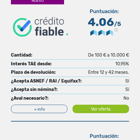
NUEVO
Puntuación:
4.06
/5
Cantidad:
De 100 € a 10.000 €
Interés TAE desde:
10,95%
Plazo de devolución:
Entre 12 y 42 meses.
¿Acepta ASNEF / RAI / Equifax?:
Sí
¿Acepta sin nómina?:
Sí
¿Aval necesario?:
No
Ver oferta
+ info
Puntuación: