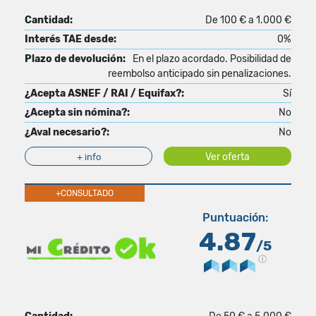
Cantidad:
De 100 € a 1.000 €
Interés TAE desde:
0%
Plazo de devolución:
En el plazo acordado. Posibilidad de
reembolso anticipado sin penalizaciones.
¿Acepta ASNEF / RAI / Equifax?:
Sí
¿Acepta sin nómina?:
No
¿Aval necesario?:
No
Ver oferta
+ info
+CONSULTADO
Puntuación:
4.87
/5