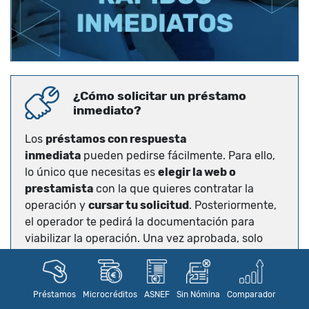
¿Cómo solicitar un préstamo
inmediato?
Los
préstamos con respuesta
inmediata
pueden pedirse fácilmente. Para ello,
lo único que necesitas es
elegir la web o
prestamista
con la que quieres contratar la
operación y
cursar tu solicitud
. Posteriormente,
el operador te pedirá la documentación para
viabilizar la operación. Una vez aprobada, solo
tendrás que firmar el contrato y recibir el dinero.
Una vez se ha enviado esta información básica a
Préstamos
Microcréditos
ASNEF
Sin Nómina
Comparador
través del formulario comienza la fase de