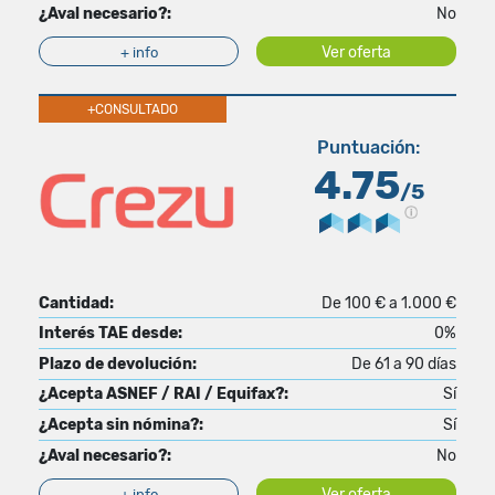
¿Aval necesario?:
No
Ver oferta
+ info
+CONSULTADO
Puntuación:
4.75
/5
Cantidad:
De 100 € a 1.000 €
Interés TAE desde:
0%
Plazo de devolución:
De 61 a 90 días
¿Acepta ASNEF / RAI / Equifax?:
Sí
¿Acepta sin nómina?:
Sí
¿Aval necesario?:
No
Ver oferta
+ info