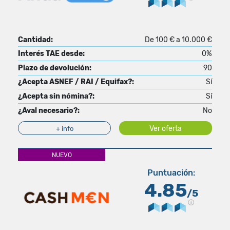
Cantidad:
De 100 € a 10.000 €
Interés TAE desde:
0%
Plazo de devolución:
90
¿Acepta ASNEF / RAI / Equifax?:
Sí
¿Acepta sin nómina?:
Sí
¿Aval necesario?:
No
Ver oferta
+ info
NUEVO
Puntuación:
4.85
/5