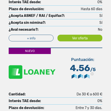
Interés TAE desde:
0%
Plazo de devolución:
Hasta 60 días
¿Acepta ASNEF / RAI / Equifax?:
Sí
¿Acepta sin nómina?:
Sí
¿Aval necesario?:
No
Ver oferta
+ info
NUEVO
Puntuación:
4.56
/5
Cantidad:
De 30 € a 600 €
Interés TAE desde:
0%
Plazo de devolución:
Entre 7 y 30 días.