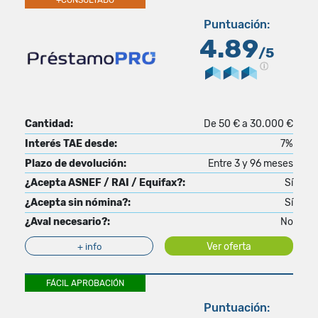
+CONSULTADO
Puntuación:
4.89
/5
Cantidad:
De 50 € a 30.000 €
Interés TAE desde:
7%
Plazo de devolución:
Entre 3 y 96 meses
¿Acepta ASNEF / RAI / Equifax?:
Sí
¿Acepta sin nómina?:
Sí
¿Aval necesario?:
No
Ver oferta
+ info
FÁCIL APROBACIÓN
Puntuación: