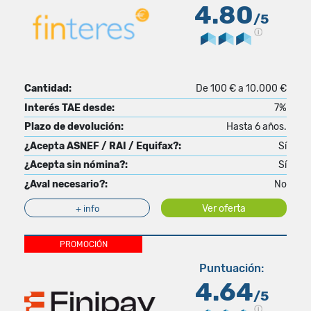
4.80
/5
Cantidad:
De 100 € a 10.000 €
Interés TAE desde:
7%
Plazo de devolución:
Hasta 6 años.
¿Acepta ASNEF / RAI / Equifax?:
Sí
¿Acepta sin nómina?:
Sí
¿Aval necesario?:
No
Ver oferta
+ info
PROMOCIÓN
Puntuación:
4.64
/5