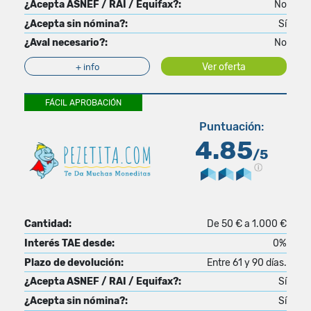
¿Acepta ASNEF / RAI / Equifax?:
No
¿Acepta sin nómina?:
Sí
¿Aval necesario?:
No
Ver oferta
+ info
FÁCIL APROBACIÓN
Puntuación:
4.85
/5
Cantidad:
De 50 € a 1.000 €
Interés TAE desde:
0%
Plazo de devolución:
Entre 61 y 90 días.
¿Acepta ASNEF / RAI / Equifax?:
Sí
¿Acepta sin nómina?:
Sí