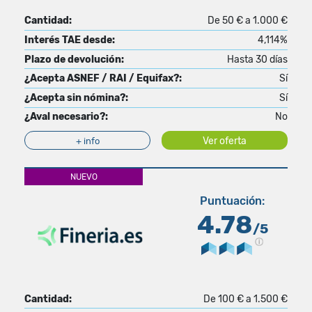
Cantidad:
De 50 € a 1.000 €
Interés TAE desde:
4,114%
Plazo de devolución:
Hasta 30 días
¿Acepta ASNEF / RAI / Equifax?:
Sí
¿Acepta sin nómina?:
Sí
¿Aval necesario?:
No
Ver oferta
+ info
NUEVO
Puntuación:
4.78
/5
Cantidad:
De 100 € a 1.500 €