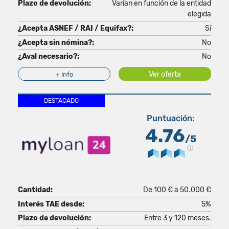
Plazo de devolución:
Varían en función de la entidad
elegida
¿Acepta ASNEF / RAI / Equifax?:
Sí
¿Acepta sin nómina?:
No
¿Aval necesario?:
No
Ver oferta
+ info
DESTACADO
Puntuación:
4.76
/5
Cantidad:
De 100 € a 50.000 €
Interés TAE desde:
5%
Plazo de devolución:
Entre 3 y 120 meses.