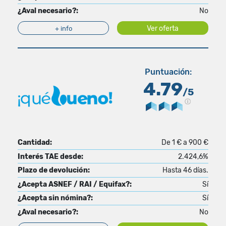
¿Aval necesario?:
No
Ver oferta
+ info
Puntuación:
4.79
/5
Cantidad:
De 1 € a 900 €
Interés TAE desde:
2.424,6%
Plazo de devolución:
Hasta 46 días.
¿Acepta ASNEF / RAI / Equifax?:
Sí
¿Acepta sin nómina?:
Sí
¿Aval necesario?:
No