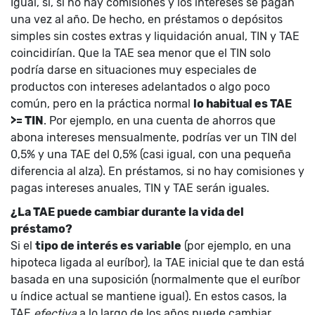
Igual, sí, si no hay comisiones y los intereses se pagan
una vez al año. De hecho, en préstamos o depósitos
simples sin costes extras y liquidación anual, TIN y TAE
coincidirían. Que la TAE sea menor que el TIN solo
podría darse en situaciones muy especiales de
productos con intereses adelantados o algo poco
común, pero en la práctica normal
lo habitual es TAE
>= TIN
. Por ejemplo, en una cuenta de ahorros que
abona intereses mensualmente, podrías ver un TIN del
0,5% y una TAE del 0,5% (casi igual, con una pequeña
diferencia al alza). En préstamos, si no hay comisiones y
pagas intereses anuales, TIN y TAE serán iguales.
¿La TAE puede cambiar durante la vida del
préstamo?
Si el
tipo de interés es variable
(por ejemplo, en una
hipoteca ligada al euríbor), la TAE inicial que te dan está
basada en una suposición (normalmente que el euríbor
u índice actual se mantiene igual). En estos casos, la
TAE
efectiva
a lo largo de los años puede cambiar