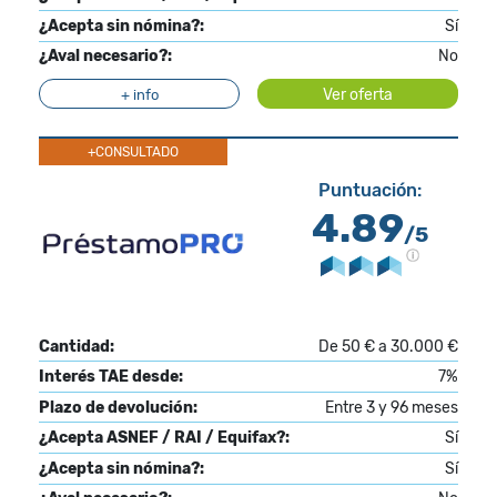
¿Acepta sin nómina?:
Sí
¿Aval necesario?:
No
Ver oferta
+ info
+CONSULTADO
Puntuación:
4.89
/5
Cantidad:
De 50 € a 30.000 €
Interés TAE desde:
7%
Plazo de devolución:
Entre 3 y 96 meses
¿Acepta ASNEF / RAI / Equifax?:
Sí
¿Acepta sin nómina?:
Sí