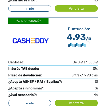
¿Aval necesario?:
No
Ver oferta
+ info
FÁCIL APROBACIÓN
Puntuación:
4.93
/5
Cantidad:
De 0 € a 1.500 €
Interés TAE desde:
0%
Plazo de devolución:
Entre 61 y 90 días
¿Acepta ASNEF / RAI / Equifax?:
Sí
¿Acepta sin nómina?:
Sí
¿Aval necesario?:
No
Ver oferta
+ info