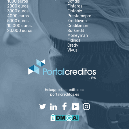
1000 euros
Cofidis
2000 euros
Finteres
3000 euros
Fintonic
4000 euros
Prestamopro
5000 euros
Kreditiweb
10.000 euros
Credilemon
20.000 euros
Sofkredit
Moneyman
Fidinda
Credy
Vivus
hola@portalcreditos.es
portalcreditos.es