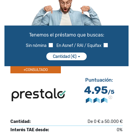
Tenemos el préstamo que buscas:
Sin nómina
En Asnef / RAI / Equifax
Cantidad (€)
+CONSULTADO
Puntuación:
4.95
/5
Cantidad:
De 0 € a 50.000 €
Interés TAE desde:
0%