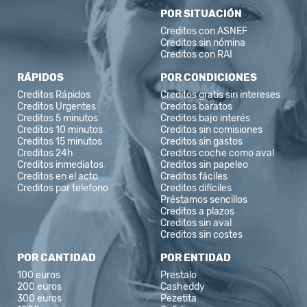
POR SITUACIÓN
Creditos con ASNEF
Creditos sin nómina
Creditos con RAI
RÁPIDOS
POR CONDICIONES
Creditos Rápidos
Creditos gratis sin intereses
Creditos Urgentes
Creditos baratos
Creditos 5 minutos
Creditos bajo interés
Creditos 10 minutos
Creditos sin comisiones
Creditos 15 minutos
Creditos sin gastos
Creditos 24h
Creditos coche como aval
Creditos inmediatos
Creditos sin papeleo
Creditos en el acto
Creditos fáciles
Creditos por telefono
Creditos difíciles
Préstamos sencillos
Creditos a plazos
Creditos sin aval
Creditos sin costes
POR CANTIDAD
POR ENTIDAD
100 euros
Prestalo
200 euros
Casheddy
300 euros
Pezetita