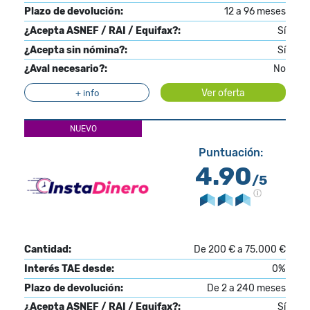
Plazo de devolución:
12 a 96 meses
¿Acepta ASNEF / RAI / Equifax?:
Sí
¿Acepta sin nómina?:
Sí
¿Aval necesario?:
No
Ver oferta
+ info
NUEVO
Puntuación:
4.90
/5
Cantidad:
De 200 € a 75.000 €
Interés TAE desde:
0%
Plazo de devolución:
De 2 a 240 meses
¿Acepta ASNEF / RAI / Equifax?:
Sí