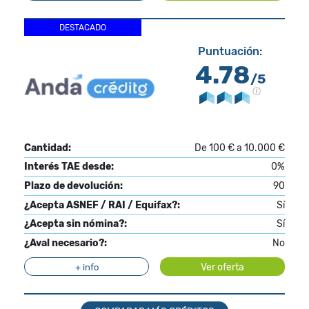
DESTACADO
Puntuación:
4.78
/5
Cantidad:
De 100 € a 10.000 €
Interés TAE desde:
0%
Plazo de devolución:
90
¿Acepta ASNEF / RAI / Equifax?:
Sí
¿Acepta sin nómina?:
Sí
¿Aval necesario?:
No
Ver oferta
+ info