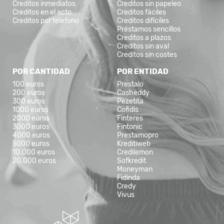
Creditos inmediatos
Creditos sin papeleo
Creditos en el acto
Creditos fáciles
Creditos por telefono
Creditos difíciles
Préstamos sencillos
Creditos a plazos
Creditos sin aval
Creditos sin costes
POR CANTIDAD
POR ENTIDAD
100 euros
Prestalo
200 euros
Casheddy
300 euros
Pezetita
1000 euros
Cofidis
2000 euros
Finteres
3000 euros
Fintonic
4000 euros
Prestamopro
5000 euros
Kreditiweb
10.000 euros
Credilemon
20.000 euros
Sofkredit
Moneyman
Fidinda
Credy
Vivus