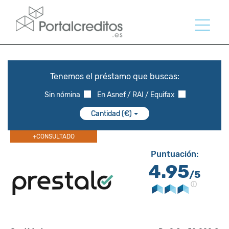
Tenemos el préstamo que buscas:
Sin nómina
En Asnef / RAI / Equifax
Cantidad (€)
+CONSULTADO
Puntuación:
4.95
/5