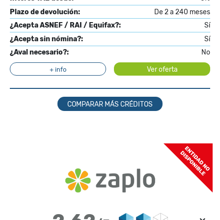
Plazo de devolución:
De 2 a 240 meses
¿Acepta ASNEF / RAI / Equifax?:
Sí
¿Acepta sin nómina?:
Sí
¿Aval necesario?:
No
Ver oferta
+ info
COMPARAR MÁS CRÉDITOS