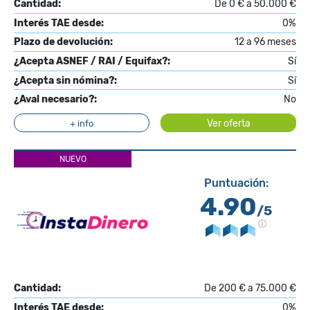
Cantidad:
De 0 € a 50.000 €
Interés TAE desde:
0%
Plazo de devolución:
12 a 96 meses
¿Acepta ASNEF / RAI / Equifax?:
Sí
¿Acepta sin nómina?:
Sí
¿Aval necesario?:
No
Ver oferta
+ info
NUEVO
Puntuación:
4.90
/5
Cantidad:
De 200 € a 75.000 €
Interés TAE desde:
0%