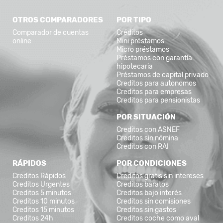
OTROS COMPARADORES
POR TIPO
Comparador de cuentas
Créditos
online
Mini préstamos
Micro préstamos
Préstamos con garantía
hipotecaria
Préstamos de capital privado
Creditos para autonomos
Creditos para empresas
Creditos para pensionistas
POR SITUACIÓN
Creditos con ASNEF
Creditos sin nómina
Creditos con RAI
RÁPIDOS
POR CONDICIONES
Creditos Rápidos
Creditos gratis sin intereses
Creditos Urgentes
Creditos baratos
Creditos 5 minutos
Creditos bajo interés
Creditos 10 minutos
Creditos sin comisiones
Creditos 15 minutos
Creditos sin gastos
Creditos 24h
Creditos coche como aval