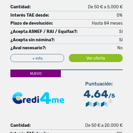
Cantidad:
De 50 € a 5.000 €
Interés TAE desde:
0%
Plazo de devolución:
Hasta 84 meses
¿Acepta ASNEF / RAI / Equifax?:
Sí
¿Acepta sin nómina?:
Sí
¿Aval necesario?:
No
Ver oferta
+ info
NUEVO
Puntuación:
4.64
/5
Cantidad:
De 50 € a 20.000 €