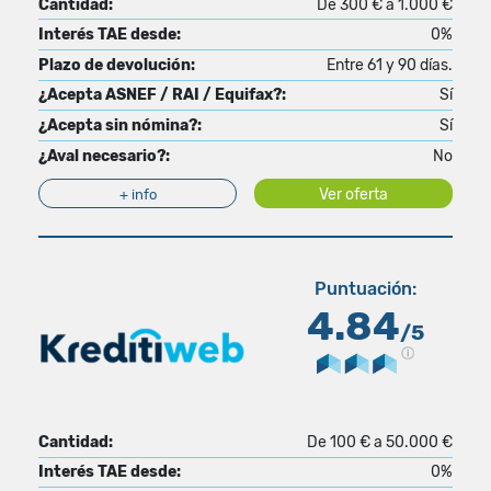
Cantidad:
De 300 € a 1.000 €
Interés TAE desde:
0%
Plazo de devolución:
Entre 61 y 90 días.
¿Acepta ASNEF / RAI / Equifax?:
Sí
¿Acepta sin nómina?:
Sí
¿Aval necesario?:
No
Ver oferta
+ info
Puntuación:
4.84
/5
Cantidad:
De 100 € a 50.000 €
Interés TAE desde:
0%