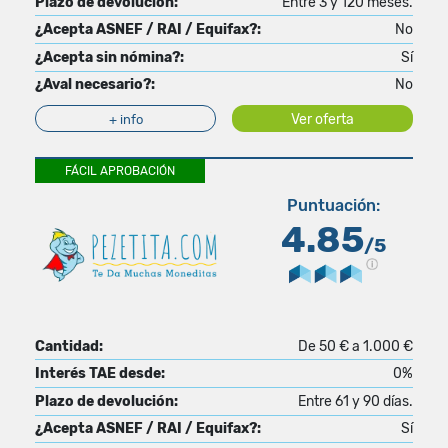
Plazo de devolución:
Entre 3 y 120 meses.
¿Acepta ASNEF / RAI / Equifax?:
No
¿Acepta sin nómina?:
Sí
¿Aval necesario?:
No
Ver oferta
+ info
FÁCIL APROBACIÓN
Puntuación:
4.85
/5
Cantidad:
De 50 € a 1.000 €
Interés TAE desde:
0%
Plazo de devolución:
Entre 61 y 90 días.
¿Acepta ASNEF / RAI / Equifax?:
Sí