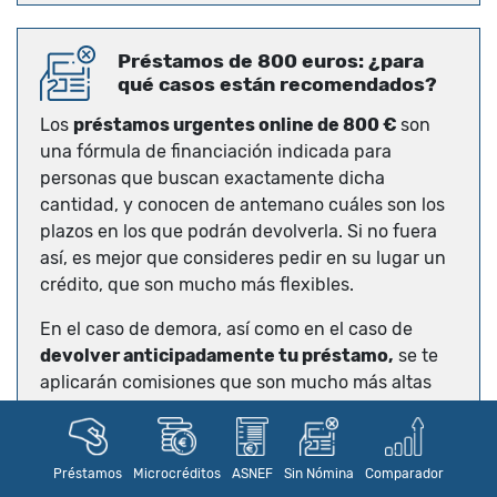
Préstamos de 800 euros: ¿para
qué casos están recomendados?
Los
préstamos urgentes online de 800 €
son
una fórmula de financiación indicada para
personas que buscan exactamente dicha
cantidad, y conocen de antemano cuáles son los
plazos en los que podrán devolverla. Si no fuera
así, es mejor que consideres pedir en su lugar un
crédito, que son mucho más flexibles.
En el caso de demora, así como en el caso de
devolver anticipadamente tu préstamo,
se te
aplicarán comisiones que son mucho más altas
que las del préstamo corriente. Eso sí, según el
prestamista los intereses de demora pueden
variar, o se pueden conceder prórrogas. Por lo
Préstamos
Microcréditos
ASNEF
Sin Nómina
Comparador
tanto, vale la pena que realices una comparativa.