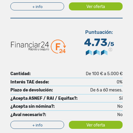
Ver oferta
+ info
Puntuación:
4.73
/5
Cantidad:
De 100 € a 5.000 €
Interés TAE desde:
0%
Plazo de devolución:
De 6 a 60 meses.
¿Acepta ASNEF / RAI / Equifax?:
Sí
¿Acepta sin nómina?:
No
¿Aval necesario?:
No
Ver oferta
+ info