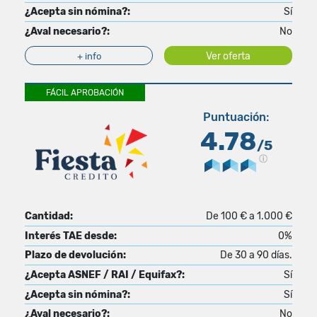
¿Acepta sin nómina?:
Sí
¿Aval necesario?:
No
Ver oferta
+ info
FÁCIL APROBACIÓN
Puntuación:
4.78
/5
Cantidad:
De 100 € a 1.000 €
Interés TAE desde:
0%
Plazo de devolución:
De 30 a 90 días.
¿Acepta ASNEF / RAI / Equifax?:
Sí
¿Acepta sin nómina?:
Sí
¿Aval necesario?:
No