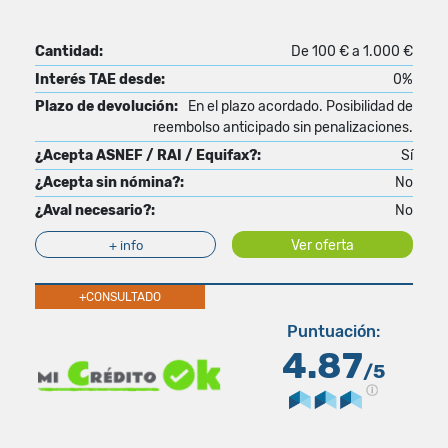
Cantidad:
De 100 € a 1.000 €
Interés TAE desde:
0%
Plazo de devolución:
En el plazo acordado. Posibilidad de
reembolso anticipado sin penalizaciones.
¿Acepta ASNEF / RAI / Equifax?:
Sí
¿Acepta sin nómina?:
No
¿Aval necesario?:
No
Ver oferta
+ info
+CONSULTADO
Puntuación:
4.87
/5