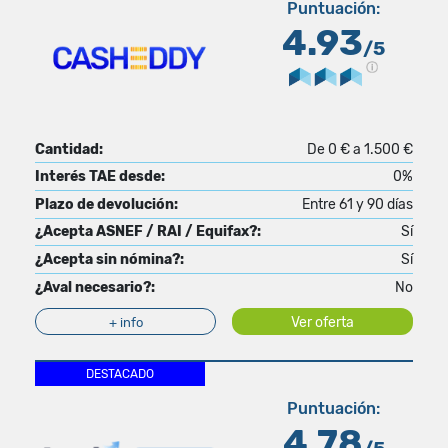
Puntuación:
4.93
/5
Cantidad:
De 0 € a 1.500 €
Interés TAE desde:
0%
Plazo de devolución:
Entre 61 y 90 días
¿Acepta ASNEF / RAI / Equifax?:
Sí
¿Acepta sin nómina?:
Sí
¿Aval necesario?:
No
Ver oferta
+ info
DESTACADO
Puntuación:
4.78