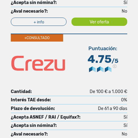
¿Acepta sin nómina?:
Sí
¿Aval necesario?:
No
Ver oferta
+ info
+CONSULTADO
Puntuación:
4.75
/5
Cantidad:
De 100 € a 1.000 €
Interés TAE desde:
0%
Plazo de devolución:
De 61 a 90 días
¿Acepta ASNEF / RAI / Equifax?:
Sí
¿Acepta sin nómina?:
Sí
¿Aval necesario?:
No