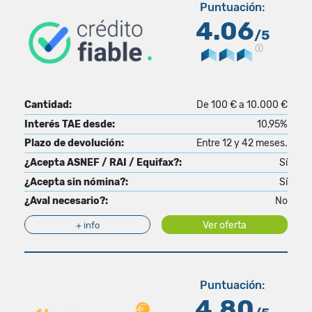
Puntuación:
4.06
/5
Cantidad:
De 100 € a 10.000 €
Interés TAE desde:
10,95%
Plazo de devolución:
Entre 12 y 42 meses.
¿Acepta ASNEF / RAI / Equifax?:
Sí
¿Acepta sin nómina?:
Sí
¿Aval necesario?:
No
Ver oferta
+ info
Puntuación:
4.80