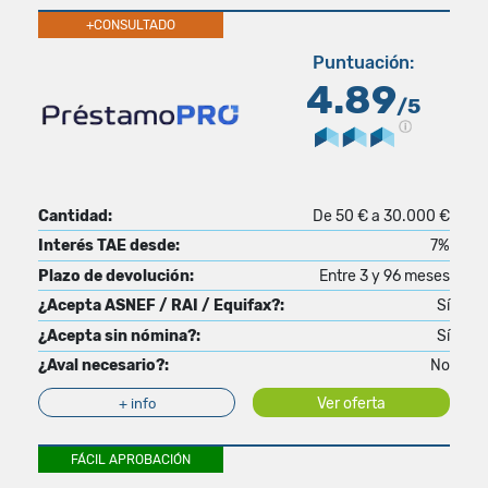
+CONSULTADO
Puntuación:
4.89
/5
Cantidad:
De 50 € a 30.000 €
Interés TAE desde:
7%
Plazo de devolución:
Entre 3 y 96 meses
¿Acepta ASNEF / RAI / Equifax?:
Sí
¿Acepta sin nómina?:
Sí
¿Aval necesario?:
No
Ver oferta
+ info
FÁCIL APROBACIÓN