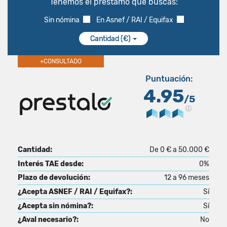
Tenemos el préstamo que buscas:
Sin nómina
En Asnef / RAI / Equifax
Cantidad (€)
+CONSULTADO
Puntuación:
4.95
/5
Cantidad:
De 0 € a 50.000 €
Interés TAE desde:
0%
Plazo de devolución:
12 a 96 meses
¿Acepta ASNEF / RAI / Equifax?:
Sí
¿Acepta sin nómina?:
Sí
¿Aval necesario?:
No