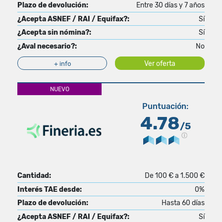
Plazo de devolución:
Entre 30 días y 7 años
¿Acepta ASNEF / RAI / Equifax?:
Sí
¿Acepta sin nómina?:
Sí
¿Aval necesario?:
No
Ver oferta
+ info
NUEVO
Puntuación:
4.78
/5
Cantidad:
De 100 € a 1.500 €
Interés TAE desde:
0%
Plazo de devolución:
Hasta 60 días
¿Acepta ASNEF / RAI / Equifax?:
Sí