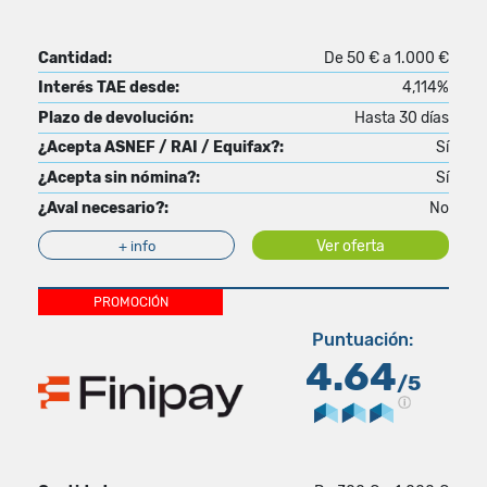
Cantidad:
De 50 € a 1.000 €
Interés TAE desde:
4,114%
Plazo de devolución:
Hasta 30 días
¿Acepta ASNEF / RAI / Equifax?:
Sí
¿Acepta sin nómina?:
Sí
¿Aval necesario?:
No
Ver oferta
+ info
PROMOCIÓN
Puntuación:
4.64
/5