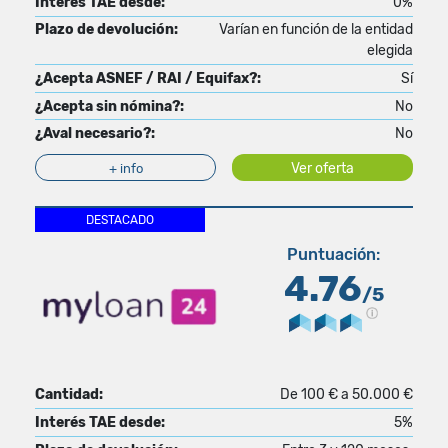
Interés TAE desde:
0%
Plazo de devolución:
Varían en función de la entidad
elegida
¿Acepta ASNEF / RAI / Equifax?:
Sí
¿Acepta sin nómina?:
No
¿Aval necesario?:
No
Ver oferta
+ info
DESTACADO
Puntuación:
4.76
/5
Cantidad:
De 100 € a 50.000 €
Interés TAE desde:
5%