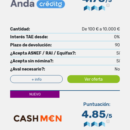
/5
Cantidad:
De 100 € a 10.000 €
Interés TAE desde:
0%
Plazo de devolución:
90
¿Acepta ASNEF / RAI / Equifax?:
Sí
¿Acepta sin nómina?:
Sí
¿Aval necesario?:
No
Ver oferta
+ info
NUEVO
Puntuación:
4.85
/5