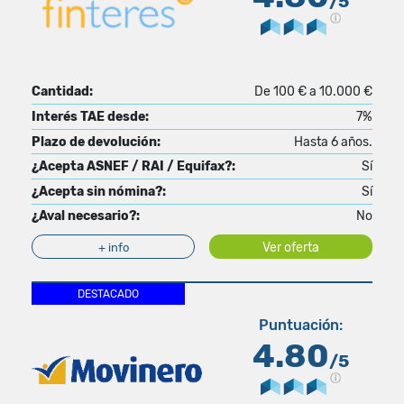
/5
Cantidad:
De 100 € a 10.000 €
Interés TAE desde:
7%
Plazo de devolución:
Hasta 6 años.
¿Acepta ASNEF / RAI / Equifax?:
Sí
¿Acepta sin nómina?:
Sí
¿Aval necesario?:
No
Ver oferta
+ info
DESTACADO
Puntuación:
4.80
/5