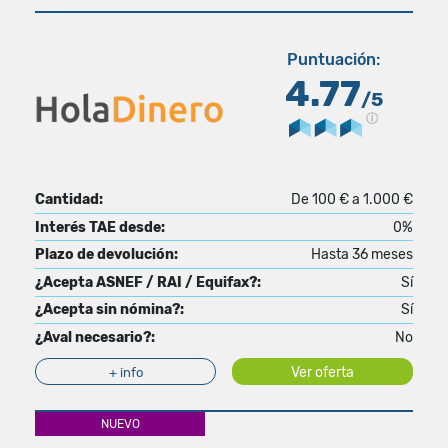
Puntuación:
4.77
/5
Cantidad:
De 100 € a 1.000 €
Interés TAE desde:
0%
Plazo de devolución:
Hasta 36 meses
¿Acepta ASNEF / RAI / Equifax?:
Sí
¿Acepta sin nómina?:
Sí
¿Aval necesario?:
No
Ver oferta
+ info
NUEVO