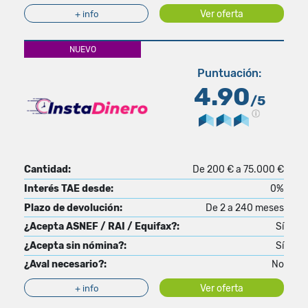
Ver oferta
+ info
NUEVO
Puntuación:
4.90
/5
Cantidad:
De 200 € a 75.000 €
Interés TAE desde:
0%
Plazo de devolución:
De 2 a 240 meses
¿Acepta ASNEF / RAI / Equifax?:
Sí
¿Acepta sin nómina?:
Sí
¿Aval necesario?:
No
Ver oferta
+ info