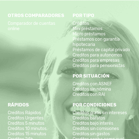
OTROS COMPARADORES
POR TIPO
Comparador de cuentas
Créditos
online
Mini préstamos
Micro préstamos
Préstamos con garantía
hipotecaria
Préstamos de capital privado
Creditos para autonomos
Creditos para empresas
Creditos para pensionistas
POR SITUACIÓN
Creditos con ASNEF
Creditos sin nómina
Creditos con RAI
RÁPIDOS
POR CONDICIONES
Creditos Rápidos
Creditos gratis sin intereses
Creditos Urgentes
Creditos baratos
Creditos 5 minutos
Creditos bajo interés
Creditos 10 minutos
Creditos sin comisiones
Creditos 15 minutos
Creditos sin gastos