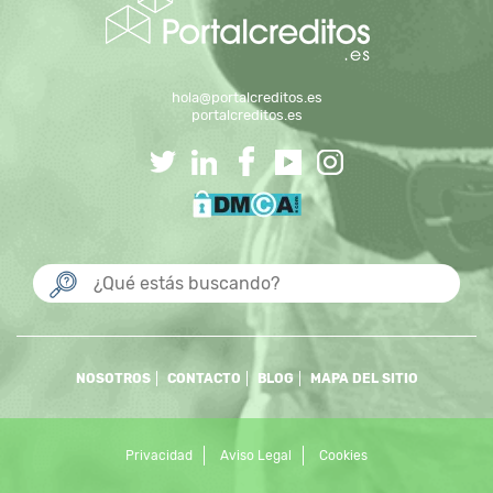
hola@portalcreditos.es
portalcreditos.es
NOSOTROS
CONTACTO
BLOG
MAPA DEL SITIO
Privacidad
Aviso Legal
Cookies