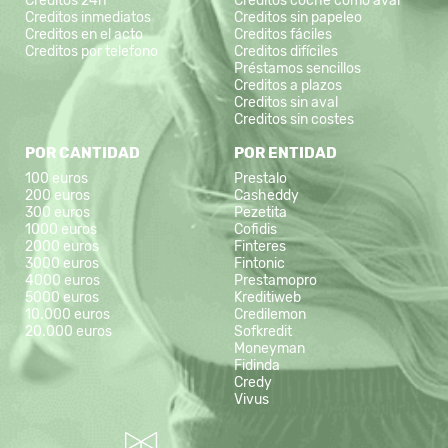
Creditos 24h
Creditos coche como aval
Creditos inmediatos
Creditos sin papeleo
Creditos en el acto
Creditos fáciles
Creditos por telefono
Creditos difíciles
Préstamos sencillos
Creditos a plazos
Creditos sin aval
Creditos sin costes
POR CANTIDAD
POR ENTIDAD
100 euros
Prestalo
200 euros
Casheddy
300 euros
Pezetita
1000 euros
Cofidis
2000 euros
Finteres
3000 euros
Fintonic
4000 euros
Prestamopro
5000 euros
Kreditiweb
10.000 euros
Credilemon
20.000 euros
Sofkredit
Moneyman
Fidinda
Credy
Vivus