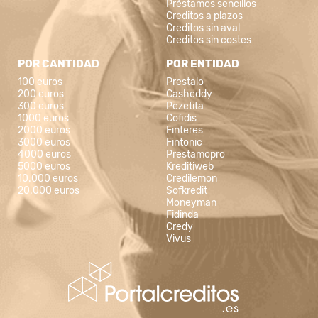
Préstamos sencillos
Creditos a plazos
Creditos sin aval
Creditos sin costes
POR CANTIDAD
POR ENTIDAD
100 euros
Prestalo
200 euros
Casheddy
300 euros
Pezetita
1000 euros
Cofidis
2000 euros
Finteres
3000 euros
Fintonic
4000 euros
Prestamopro
5000 euros
Kreditiweb
10.000 euros
Credilemon
20.000 euros
Sofkredit
Moneyman
Fidinda
Credy
Vivus