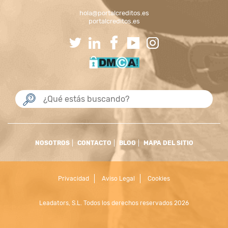
hola@portalcreditos.es
portalcreditos.es
NOSOTROS
CONTACTO
BLOG
MAPA DEL SITIO
Privacidad
Aviso Legal
Cookies
Leadators, S.L. Todos los derechos reservados 2026