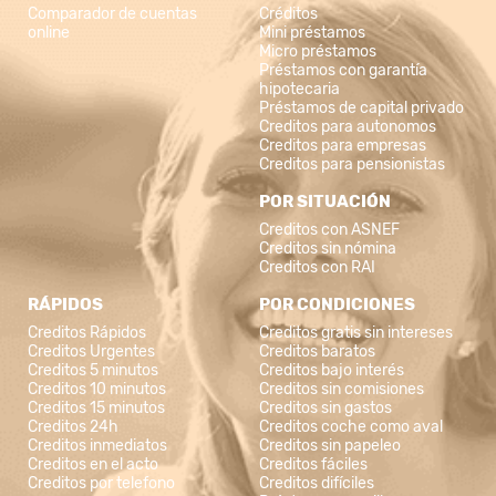
Comparador de cuentas
Créditos
online
Mini préstamos
Micro préstamos
Préstamos con garantía
hipotecaria
Préstamos de capital privado
Creditos para autonomos
Creditos para empresas
Creditos para pensionistas
POR SITUACIÓN
Creditos con ASNEF
Creditos sin nómina
Creditos con RAI
RÁPIDOS
POR CONDICIONES
Creditos Rápidos
Creditos gratis sin intereses
Creditos Urgentes
Creditos baratos
Creditos 5 minutos
Creditos bajo interés
Creditos 10 minutos
Creditos sin comisiones
Creditos 15 minutos
Creditos sin gastos
Creditos 24h
Creditos coche como aval
Creditos inmediatos
Creditos sin papeleo
Creditos en el acto
Creditos fáciles
Creditos por telefono
Creditos difíciles