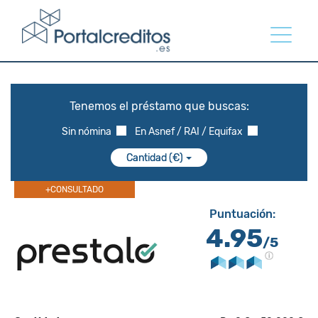
Tenemos el préstamo que buscas:
Sin nómina
En Asnef / RAI / Equifax
Cantidad (€)
+CONSULTADO
Puntuación:
4.95
/5