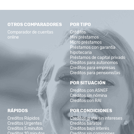
OTROS COMPARADORES
POR TIPO
Comparador de cuentas
Créditos
online
Mini préstamos
Micro préstamos
Préstamos con garantía
hipotecaria
Préstamos de capital privado
Creditos para autonomos
Creditos para empresas
Creditos para pensionistas
POR SITUACIÓN
Creditos con ASNEF
Creditos sin nómina
Creditos con RAI
RÁPIDOS
POR CONDICIONES
Creditos Rápidos
Creditos gratis sin intereses
Creditos Urgentes
Creditos baratos
Creditos 5 minutos
Creditos bajo interés
Creditos 10 minutos
Creditos sin comisiones