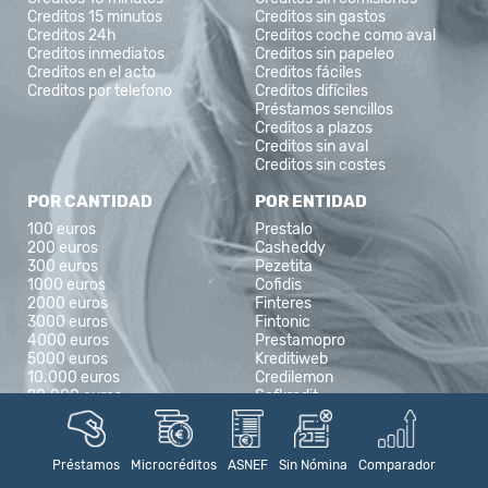
Creditos 15 minutos
Creditos sin gastos
Creditos 24h
Creditos coche como aval
Creditos inmediatos
Creditos sin papeleo
Creditos en el acto
Creditos fáciles
Creditos por telefono
Creditos difíciles
Préstamos sencillos
Creditos a plazos
Creditos sin aval
Creditos sin costes
POR CANTIDAD
POR ENTIDAD
100 euros
Prestalo
200 euros
Casheddy
300 euros
Pezetita
1000 euros
Cofidis
2000 euros
Finteres
3000 euros
Fintonic
4000 euros
Prestamopro
5000 euros
Kreditiweb
10.000 euros
Credilemon
20.000 euros
Sofkredit
Moneyman
Fidinda
Credy
Préstamos
Microcréditos
ASNEF
Sin Nómina
Comparador
Vivus