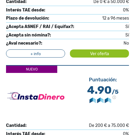
Cantidad:
De 0 € a 50.000 €
Interés TAE desde:
0%
Plazo de devolución:
12 a 96 meses
¿Acepta ASNEF / RAI / Equifax?:
Sí
¿Acepta sin nómina?:
Sí
¿Aval necesario?:
No
Ver oferta
+ info
NUEVO
Puntuación:
4.90
/5
Cantidad:
De 200 € a 75.000 €
Interés TAE desde:
0%