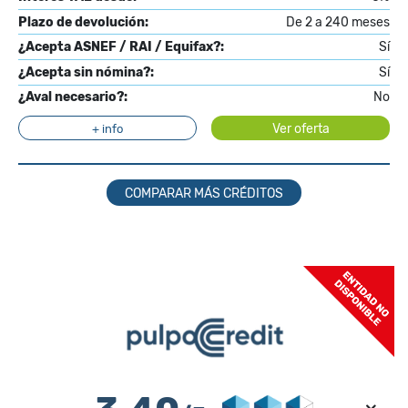
Plazo de devolución:
De 2 a 240 meses
¿Acepta ASNEF / RAI / Equifax?:
Sí
¿Acepta sin nómina?:
Sí
¿Aval necesario?:
No
Ver oferta
+ info
COMPARAR MÁS CRÉDITOS