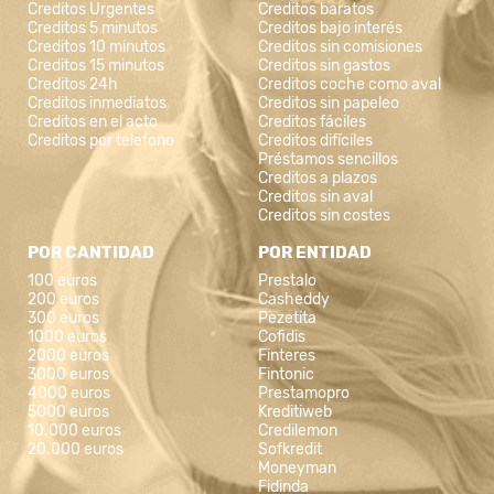
Creditos Urgentes
Creditos baratos
Creditos 5 minutos
Creditos bajo interés
Creditos 10 minutos
Creditos sin comisiones
Creditos 15 minutos
Creditos sin gastos
Creditos 24h
Creditos coche como aval
Creditos inmediatos
Creditos sin papeleo
Creditos en el acto
Creditos fáciles
Creditos por telefono
Creditos difíciles
Préstamos sencillos
Creditos a plazos
Creditos sin aval
Creditos sin costes
POR CANTIDAD
POR ENTIDAD
100 euros
Prestalo
200 euros
Casheddy
300 euros
Pezetita
1000 euros
Cofidis
2000 euros
Finteres
3000 euros
Fintonic
4000 euros
Prestamopro
5000 euros
Kreditiweb
10.000 euros
Credilemon
20.000 euros
Sofkredit
Moneyman
Fidinda