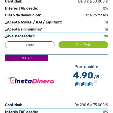
Cantidad:
De 0 € a 50.000 €
Interés TAE desde:
0%
Plazo de devolución:
12 a 96 meses
¿Acepta ASNEF / RAI / Equifax?:
Sí
¿Acepta sin nómina?:
Sí
¿Aval necesario?:
No
Ver oferta
+ info
NUEVO
Puntuación:
4.90
/5
Cantidad:
De 200 € a 75.000 €
Interés TAE desde:
0%