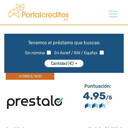
Tenemos el préstamo que buscas:
Sin nómina
En Asnef / RAI / Equifax
Cantidad (€)
+CONSULTADO
Puntuación:
4.95
/5