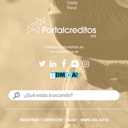
Credy
Vivus
hola@portalcreditos.es
portalcreditos.es
NOSOTROS
CONTACTO
BLOG
MAPA DEL SITIO