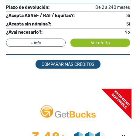
Plazo de devolución:
De 2 a 240 meses
¿Acepta ASNEF / RAI / Equifax?:
Sí
¿Acepta sin nómina?:
Sí
¿Aval necesario?:
No
Ver oferta
+ info
COMPARAR MÁS CRÉDITOS