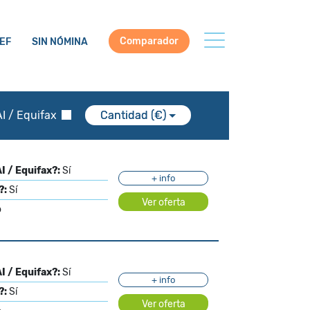
Comparador
EF
SIN NÓMINA
I / Equifax
Cantidad (€)
I / Equifax?:
Sí
+ info
?:
Sí
Ver oferta
o
I / Equifax?:
Sí
+ info
?:
Sí
Ver oferta