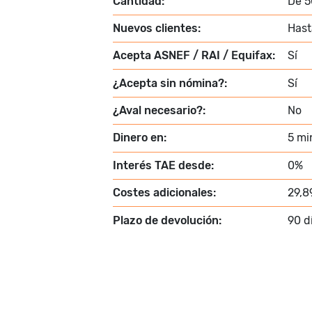
Cantidad:
De 5
Nuevos clientes:
Hast
Acepta ASNEF / RAI / Equifax:
Sí
¿Acepta sin nómina?:
Sí
¿Aval necesario?:
No
Dinero en:
5 mi
Interés TAE desde:
0%
Costes adicionales:
29,8
Plazo de devolución:
90 d