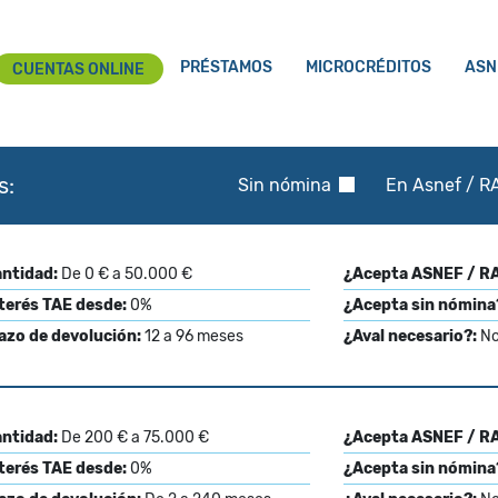
PRÉSTAMOS
MICROCRÉDITOS
ASN
CUENTAS ONLINE
s:
Sin nómina
En Asnef / RA
ntidad:
De 0 € a 50.000 €
¿Acepta ASNEF / RA
terés TAE desde:
0%
¿Acepta sin nómina
azo de devolución:
12 a 96 meses
¿Aval necesario?:
N
ntidad:
De 200 € a 75.000 €
¿Acepta ASNEF / RA
terés TAE desde:
0%
¿Acepta sin nómina