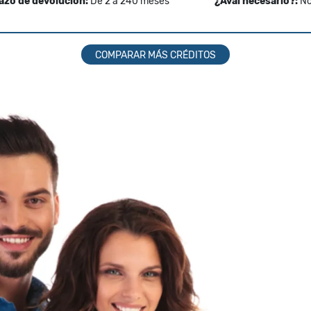
azo de devolución:
De 2 a 240 meses
¿Aval necesario?:
N
COMPARAR MÁS CRÉDITOS