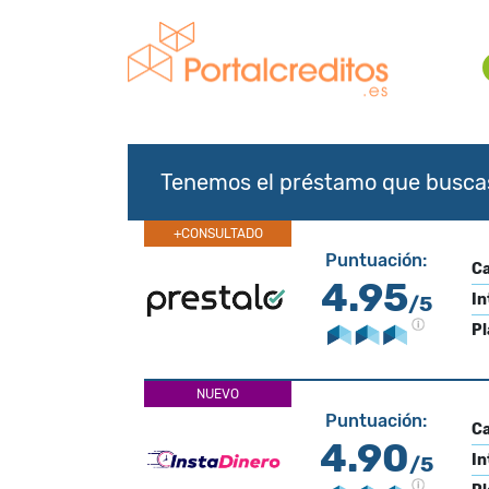
Tenemos el préstamo que busca
+CONSULTADO
Puntuación:
Ca
4.95
In
/5
Pl
NUEVO
Puntuación:
Ca
4.90
In
/5