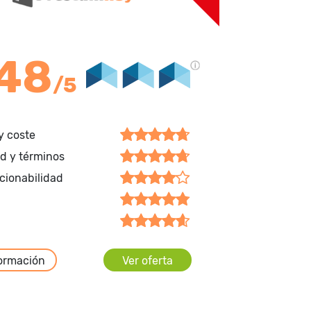
.48
/5
y coste
ad y términos
cionabilidad
ormación
Ver oferta