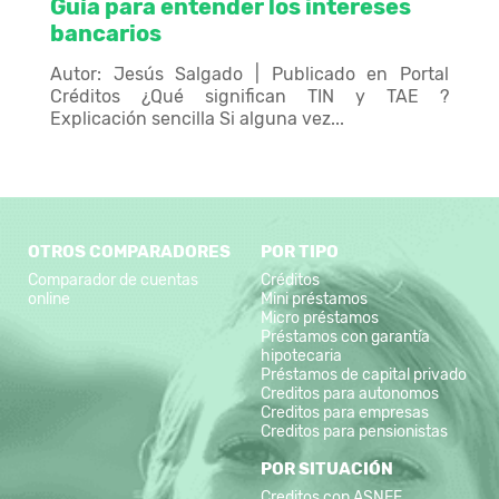
Guía para entender los intereses
bancarios
Autor: Jesús Salgado | Publicado en Portal
Créditos ¿Qué significan TIN y TAE ?
Explicación sencilla Si alguna vez...
OTROS COMPARADORES
POR TIPO
Comparador de cuentas
Créditos
online
Mini préstamos
Micro préstamos
Préstamos con garantía
hipotecaria
Préstamos de capital privado
Creditos para autonomos
Creditos para empresas
Creditos para pensionistas
POR SITUACIÓN
Creditos con ASNEF