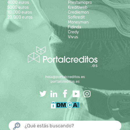
4000 euros
Prestamopro
5000 euros
Kreditiweb
10.000 euros
Credilemon
20.000 euros
Sofkredit
Moneyman
Fidinda
Credy
Vivus
hola@portalcreditos.es
portalcreditos.es