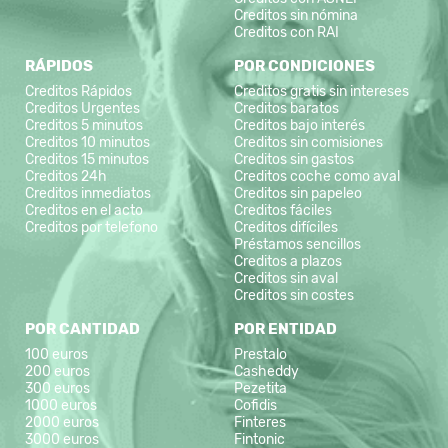
Creditos sin nómina
Creditos con RAI
RÁPIDOS
POR CONDICIONES
Creditos Rápidos
Creditos gratis sin intereses
Creditos Urgentes
Creditos baratos
Creditos 5 minutos
Creditos bajo interés
Creditos 10 minutos
Creditos sin comisiones
Creditos 15 minutos
Creditos sin gastos
Creditos 24h
Creditos coche como aval
Creditos inmediatos
Creditos sin papeleo
Creditos en el acto
Creditos fáciles
Creditos por telefono
Creditos difíciles
Préstamos sencillos
Creditos a plazos
Creditos sin aval
Creditos sin costes
POR CANTIDAD
POR ENTIDAD
100 euros
Prestalo
200 euros
Casheddy
300 euros
Pezetita
1000 euros
Cofidis
2000 euros
Finteres
3000 euros
Fintonic