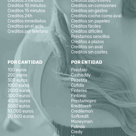
Creditos 5 minutos
Creditos bajo interés
Creditos 10 minutos
Creditos sin comisiones
Creditos 15 minutos
Creditos sin gastos
Creditos 24h
Creditos coche como aval
Creditos inmediatos
Creditos sin papeleo
Creditos en el acto
Creditos fáciles
Creditos por telefono
Creditos difíciles
Préstamos sencillos
Creditos a plazos
Creditos sin aval
Creditos sin costes
POR CANTIDAD
POR ENTIDAD
100 euros
Prestalo
200 euros
Casheddy
300 euros
Pezetita
1000 euros
Cofidis
2000 euros
Finteres
3000 euros
Fintonic
4000 euros
Prestamopro
5000 euros
Kreditiweb
10.000 euros
Credilemon
20.000 euros
Sofkredit
Moneyman
Fidinda
Credy