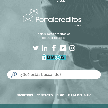
Vivus
hola@portalcreditos.es
portalcreditos.es
NOSOTROS
CONTACTO
BLOG
MAPA DEL SITIO