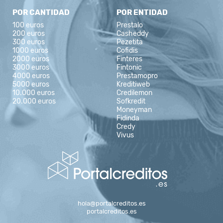
POR CANTIDAD
POR ENTIDAD
100 euros
Prestalo
200 euros
Casheddy
300 euros
Pezetita
1000 euros
Cofidis
2000 euros
Finteres
3000 euros
Fintonic
4000 euros
Prestamopro
5000 euros
Kreditiweb
10.000 euros
Credilemon
20.000 euros
Sofkredit
Moneyman
Fidinda
Credy
Vivus
hola@portalcreditos.es
portalcreditos.es