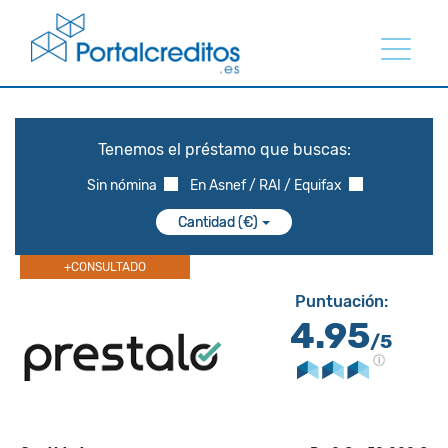
Tenemos el préstamo que buscas:
Sin nómina
En Asnef / RAI / Equifax
Cantidad (€)
+CONSULTADO
Puntuación:
4.95
/5