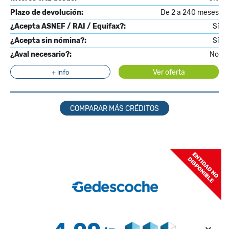
Plazo de devolución:
De 2 a 240 meses
¿Acepta ASNEF / RAI / Equifax?:
Sí
¿Acepta sin nómina?:
Sí
¿Aval necesario?:
No
Ver oferta
+ info
COMPARAR MÁS CRÉDITOS