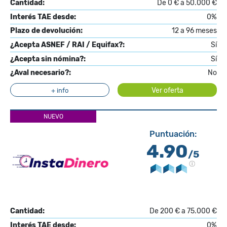
Cantidad:
De 0 € a 50.000 €
Interés TAE desde:
0%
Plazo de devolución:
12 a 96 meses
¿Acepta ASNEF / RAI / Equifax?:
Sí
¿Acepta sin nómina?:
Sí
¿Aval necesario?:
No
Ver oferta
+ info
NUEVO
Puntuación:
4.90
/5
Cantidad:
De 200 € a 75.000 €
Interés TAE desde:
0%