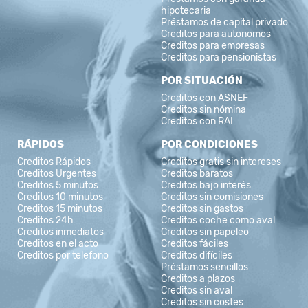
hipotecaria
Préstamos de capital privado
Creditos para autonomos
Creditos para empresas
Creditos para pensionistas
POR SITUACIÓN
Creditos con ASNEF
Creditos sin nómina
Creditos con RAI
RÁPIDOS
POR CONDICIONES
Creditos Rápidos
Creditos gratis sin intereses
Creditos Urgentes
Creditos baratos
Creditos 5 minutos
Creditos bajo interés
Creditos 10 minutos
Creditos sin comisiones
Creditos 15 minutos
Creditos sin gastos
Creditos 24h
Creditos coche como aval
Creditos inmediatos
Creditos sin papeleo
Creditos en el acto
Creditos fáciles
Creditos por telefono
Creditos difíciles
Préstamos sencillos
Creditos a plazos
Creditos sin aval
Creditos sin costes