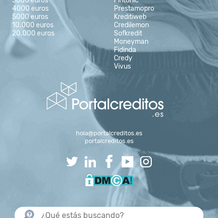
3000 euros
Fintonic
4000 euros
Prestamopro
5000 euros
Kreditiweb
10.000 euros
Credilemon
20.000 euros
Sofkredit
Moneyman
Fidinda
Credy
Vivus
hola@portalcreditos.es
portalcreditos.es