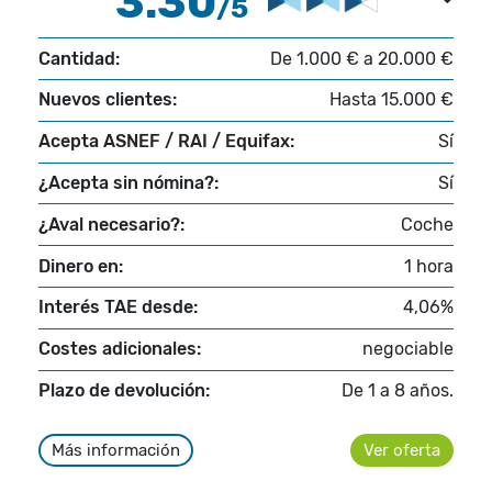
3.30
/5
Cantidad:
De 1.000 € a 20.000 €
Nuevos clientes:
Hasta 15.000 €
Acepta ASNEF / RAI / Equifax:
Sí
¿Acepta sin nómina?:
Sí
¿Aval necesario?:
Coche
Dinero en:
1 hora
Interés TAE desde:
4,06%
Costes adicionales:
negociable
Plazo de devolución:
De 1 a 8 años.
Más información
Ver oferta