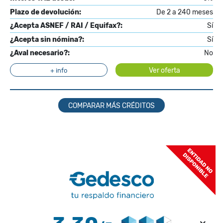
Plazo de devolución:
De 2 a 240 meses
¿Acepta ASNEF / RAI / Equifax?:
Sí
¿Acepta sin nómina?:
Sí
¿Aval necesario?:
No
Ver oferta
+ info
COMPARAR MÁS CRÉDITOS