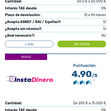
Cantidad:
De 0 € a 50.000 €
Interés TAE desde:
0%
Plazo de devolución:
12 a 96 meses
¿Acepta ASNEF / RAI / Equifax?:
Sí
¿Acepta sin nómina?:
Sí
¿Aval necesario?:
No
Ver oferta
+ info
NUEVO
Puntuación:
4.90
/5
Cantidad:
De 200 € a 75.000 €
Interés TAE desde:
0%