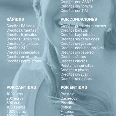
Creditos con ASNEF
Creditos sin nómina
Creditos con RAI
RÁPIDOS
POR CONDICIONES
Creditos Rápidos
Creditos gratis sin intereses
Creditos Urgentes
Creditos baratos
Creditos 5 minutos
Creditos bajo interés
Creditos 10 minutos
Creditos sin comisiones
Creditos 15 minutos
Creditos sin gastos
Creditos 24h
Creditos coche como aval
Creditos inmediatos
Creditos sin papeleo
Creditos en el acto
Creditos fáciles
Creditos por telefono
Creditos difíciles
Préstamos sencillos
Creditos a plazos
Creditos sin aval
Creditos sin costes
POR CANTIDAD
POR ENTIDAD
100 euros
Prestalo
200 euros
Casheddy
300 euros
Pezetita
1000 euros
Cofidis
2000 euros
Finteres