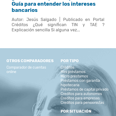
Guía para entender los intereses
bancarios
Autor: Jesús Salgado | Publicado en Portal
Créditos ¿Qué significan TIN y TAE ?
Explicación sencilla Si alguna vez...
OTROS COMPARADORES
POR TIPO
Comparador de cuentas
Créditos
online
Mini préstamos
Micro préstamos
Préstamos con garantía
hipotecaria
Préstamos de capital privado
Creditos para autonomos
Creditos para empresas
Creditos para pensionistas
POR SITUACIÓN