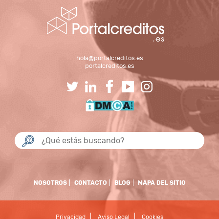
hola@portalcreditos.es
portalcreditos.es
NOSOTROS
CONTACTO
BLOG
MAPA DEL SITIO
Privacidad
Aviso Legal
Cookies