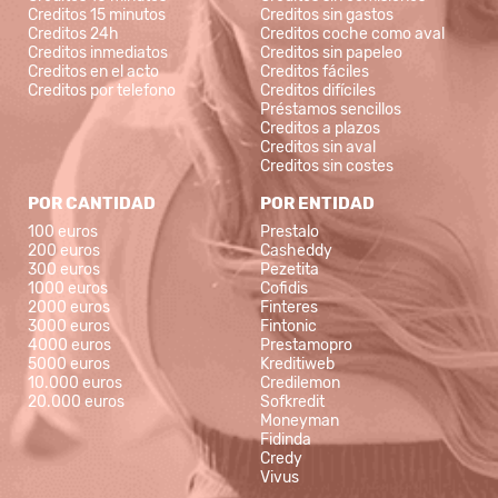
Creditos 15 minutos
Creditos sin gastos
Creditos 24h
Creditos coche como aval
Creditos inmediatos
Creditos sin papeleo
Creditos en el acto
Creditos fáciles
Creditos por telefono
Creditos difíciles
Préstamos sencillos
Creditos a plazos
Creditos sin aval
Creditos sin costes
POR CANTIDAD
POR ENTIDAD
100 euros
Prestalo
200 euros
Casheddy
300 euros
Pezetita
1000 euros
Cofidis
2000 euros
Finteres
3000 euros
Fintonic
4000 euros
Prestamopro
5000 euros
Kreditiweb
10.000 euros
Credilemon
20.000 euros
Sofkredit
Moneyman
Fidinda
Credy
Vivus