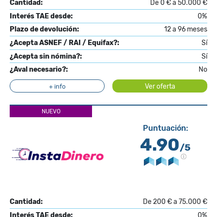
Cantidad:
De 0 € a 50.000 €
Interés TAE desde:
0%
Plazo de devolución:
12 a 96 meses
¿Acepta ASNEF / RAI / Equifax?:
Sí
¿Acepta sin nómina?:
Sí
¿Aval necesario?:
No
Ver oferta
+ info
NUEVO
Puntuación:
4.90
/5
Cantidad:
De 200 € a 75.000 €
Interés TAE desde:
0%