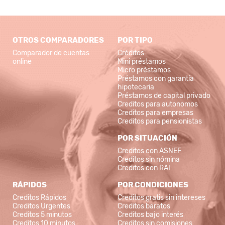
OTROS COMPARADORES
POR TIPO
Comparador de cuentas
Créditos
online
Mini préstamos
Micro préstamos
Préstamos con garantía
hipotecaria
Préstamos de capital privado
Creditos para autonomos
Creditos para empresas
Creditos para pensionistas
POR SITUACIÓN
Creditos con ASNEF
Creditos sin nómina
Creditos con RAI
RÁPIDOS
POR CONDICIONES
Creditos Rápidos
Creditos gratis sin intereses
Creditos Urgentes
Creditos baratos
Creditos 5 minutos
Creditos bajo interés
Creditos 10 minutos
Creditos sin comisiones