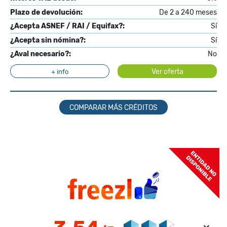
Plazo de devolución:
De 2 a 240 meses
¿Acepta ASNEF / RAI / Equifax?:
Sí
¿Acepta sin nómina?:
Sí
¿Aval necesario?:
No
Ver oferta
+ info
COMPARAR MÁS CRÉDITOS