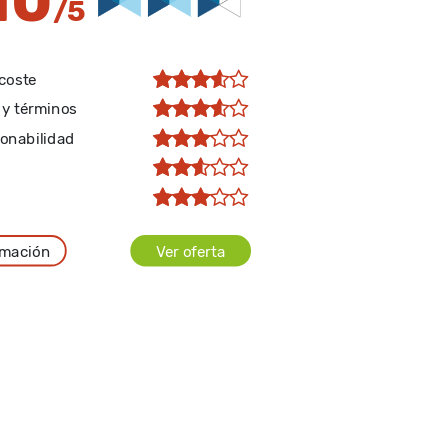
10
/5
 coste
 y términos
onabilidad
rmación
Ver oferta