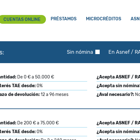
PRÉSTAMOS
MICROCRÉDITOS
ASN
CUENTAS ONLINE
s:
Sin nómina
En Asnef / RA
ntidad:
De 0 € a 50.000 €
¿Acepta ASNEF / RA
terés TAE desde:
0%
¿Acepta sin nómina
azo de devolución:
12 a 96 meses
¿Aval necesario?:
N
ntidad:
De 200 € a 75.000 €
¿Acepta ASNEF / RA
terés TAE desde:
0%
¿Acepta sin nómina