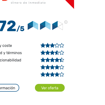
.72
/5
y coste
ad y términos
cionabilidad
ormación
Ver oferta