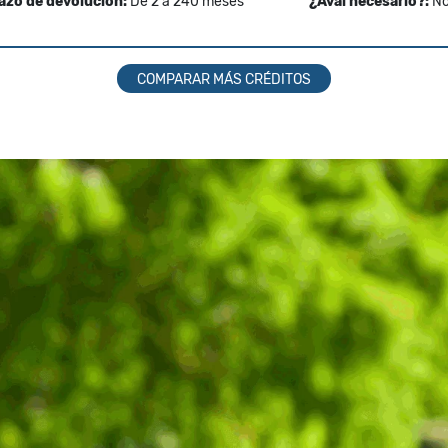
azo de devolución:
De 2 a 240 meses
¿Aval necesario?:
N
COMPARAR MÁS CRÉDITOS