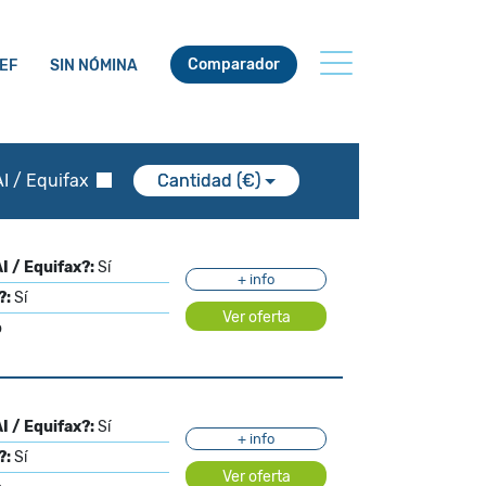
Comparador
EF
SIN NÓMINA
I / Equifax
Cantidad (€)
I / Equifax?:
Sí
+ info
?:
Sí
Ver oferta
o
I / Equifax?:
Sí
+ info
?:
Sí
Ver oferta