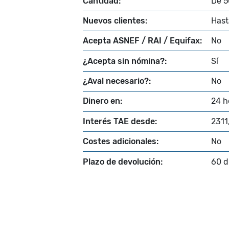
Cantidad:
De 5
Nuevos clientes:
Hast
Acepta ASNEF / RAI / Equifax:
No
¿Acepta sin nómina?:
Sí
¿Aval necesario?:
No
Dinero en:
24 h
Interés TAE desde:
2311
Costes adicionales:
No
Plazo de devolución:
60 d