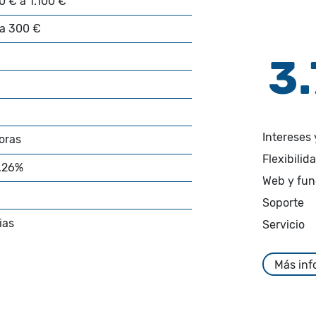
0 € a 1.100 €
a 300 €
3
Intereses 
oras
Flexibilid
,26%
Web y fun
Soporte
ias
Servicio
Más inf