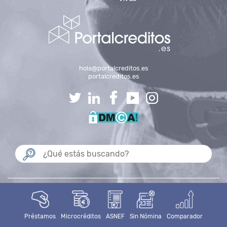
hola@portalcreditos.es
portalcreditos.es
NOSOTROS
CONTACTO
BLOG
MAPA DEL SITIO
Préstamos
Microcréditos
ASNEF
Sin Nómina
Comparador