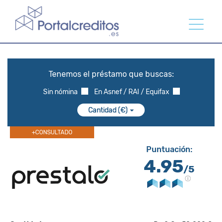
Tenemos el préstamo que buscas:
Sin nómina
En Asnef / RAI / Equifax
Cantidad (€)
+CONSULTADO
Puntuación:
4.95
/5