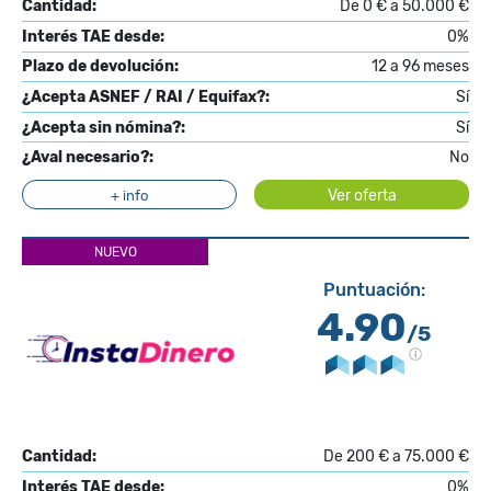
Cantidad:
De 0 € a 50.000 €
Interés TAE desde:
0%
Plazo de devolución:
12 a 96 meses
¿Acepta ASNEF / RAI / Equifax?:
Sí
¿Acepta sin nómina?:
Sí
¿Aval necesario?:
No
Ver oferta
+ info
NUEVO
Puntuación:
4.90
/5
Cantidad:
De 200 € a 75.000 €
Interés TAE desde:
0%