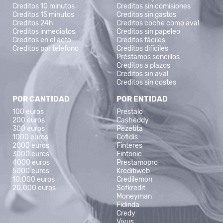
Creditos 10 minutos
Creditos sin comisiones
Creditos 15 minutos
Creditos sin gastos
Creditos 24h
Creditos coche como aval
Creditos inmediatos
Creditos sin papeleo
Creditos en el acto
Creditos fáciles
Creditos por telefono
Creditos difíciles
Préstamos sencillos
Creditos a plazos
Creditos sin aval
Creditos sin costes
POR CANTIDAD
POR ENTIDAD
100 euros
Prestalo
200 euros
Casheddy
300 euros
Pezetita
1000 euros
Cofidis
2000 euros
Finteres
3000 euros
Fintonic
4000 euros
Prestamopro
5000 euros
Kreditiweb
10.000 euros
Credilemon
20.000 euros
Sofkredit
Moneyman
Fidinda
Credy
Vivus