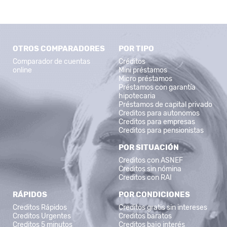
OTROS COMPARADORES
POR TIPO
Comparador de cuentas
Créditos
online
Mini préstamos
Micro préstamos
Préstamos con garantía
hipotecaria
Préstamos de capital privado
Creditos para autonomos
Creditos para empresas
Creditos para pensionistas
POR SITUACIÓN
Creditos con ASNEF
Creditos sin nómina
Creditos con RAI
RÁPIDOS
POR CONDICIONES
Creditos Rápidos
Creditos gratis sin intereses
Creditos Urgentes
Creditos baratos
Creditos 5 minutos
Creditos bajo interés