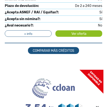
Plazo de devolución:
De 2 a 240 meses
¿Acepta ASNEF / RAI / Equifax?:
Sí
¿Acepta sin nómina?:
Sí
¿Aval necesario?:
No
Ver oferta
+ info
COMPARAR MÁS CRÉDITOS