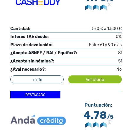
Cantidad:
De 0 € a 1.500 €
Interés TAE desde:
0%
Plazo de devolución:
Entre 61 y 90 días
¿Acepta ASNEF / RAI / Equifax?:
Sí
¿Acepta sin nómina?:
Sí
¿Aval necesario?:
No
Ver oferta
+ info
DESTACADO
Puntuación:
4.78
/5