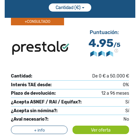
Cantidad (€)
+CONSULTADO
Puntuación:
4.95
/5
Cantidad:
De 0 € a 50.000 €
Interés TAE desde:
0%
Plazo de devolución:
12 a 96 meses
¿Acepta ASNEF / RAI / Equifax?:
Sí
¿Acepta sin nómina?:
Sí
¿Aval necesario?:
No
Ver oferta
+ info