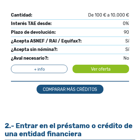
Cantidad:
De 100 € a 10.000 €
Interés TAE desde:
0%
Plazo de devolución:
90
¿Acepta ASNEF / RAI / Equifax?:
Sí
¿Acepta sin nómina?:
Sí
¿Aval necesario?:
No
Ver oferta
+ info
COMPARAR MÁS CRÉDITOS
2.- Entrar en el préstamo o crédito de
una entidad financiera