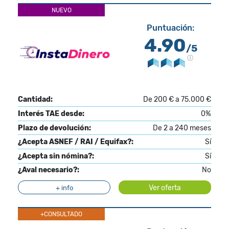
NUEVO
Puntuación:
4.90
/5
Cantidad:
De 200 € a 75.000 €
Interés TAE desde:
0%
Plazo de devolución:
De 2 a 240 meses
¿Acepta ASNEF / RAI / Equifax?:
Sí
¿Acepta sin nómina?:
Sí
¿Aval necesario?:
No
Ver oferta
+ info
+CONSULTADO