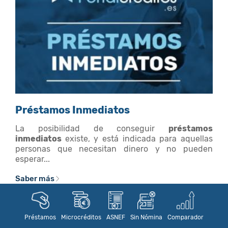
Préstamos Inmediatos
La posibilidad de conseguir
préstamos
inmediatos
existe, y está indicada para aquellas
personas que necesitan dinero y no pueden
esperar...
Saber más
Préstamos
Microcréditos
ASNEF
Sin Nómina
Comparador