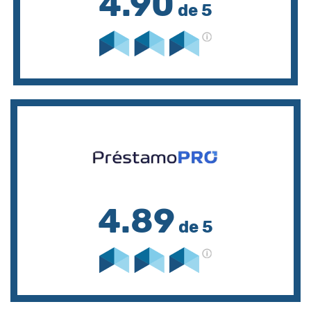
4.90
de 5
4.89
de 5