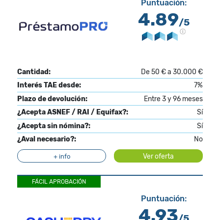
Puntuación:
4.89
/5
Cantidad:
De 50 € a 30.000 €
Interés TAE desde:
7%
Plazo de devolución:
Entre 3 y 96 meses
¿Acepta ASNEF / RAI / Equifax?:
Sí
¿Acepta sin nómina?:
Sí
¿Aval necesario?:
No
Ver oferta
+ info
FÁCIL APROBACIÓN
Puntuación:
4.93
/5