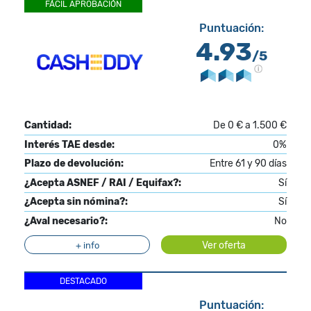
FÁCIL APROBACIÓN
Puntuación:
4.93
/5
Cantidad:
De 0 € a 1.500 €
Interés TAE desde:
0%
Plazo de devolución:
Entre 61 y 90 días
¿Acepta ASNEF / RAI / Equifax?:
Sí
¿Acepta sin nómina?:
Sí
¿Aval necesario?:
No
Ver oferta
+ info
DESTACADO
Puntuación: