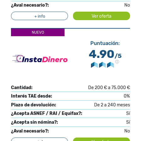
¿Aval necesario?:
No
Ver oferta
+ info
NUEVO
Puntuación:
4.90
/5
Cantidad:
De 200 € a 75.000 €
Interés TAE desde:
0%
Plazo de devolución:
De 2 a 240 meses
¿Acepta ASNEF / RAI / Equifax?:
Sí
¿Acepta sin nómina?:
Sí
¿Aval necesario?:
No