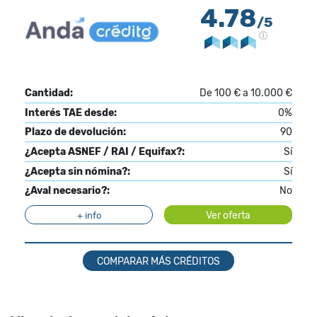
4.78
/5
Cantidad:
De 100 € a 10.000 €
Interés TAE desde:
0%
Plazo de devolución:
90
¿Acepta ASNEF / RAI / Equifax?:
Sí
¿Acepta sin nómina?:
Sí
¿Aval necesario?:
No
Ver oferta
+ info
COMPARAR MÁS CRÉDITOS