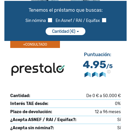
Tenemos el préstamo que buscas:
Sin nómina
En Asnef / RAI / Equifax
Cantidad (€)
+CONSULTADO
Puntuación:
4.95
/5
Cantidad:
De 0 € a 50.000 €
Interés TAE desde:
0%
Plazo de devolución:
12 a 96 meses
¿Acepta ASNEF / RAI / Equifax?:
Sí
¿Acepta sin nómina?:
Sí