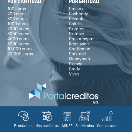
POR CANTIDAD
POR ENTIDAD
100 euros
Prestalo
200 euros
Casheddy
300 euros
Pezetita
1000 euros
Cofidis
2000 euros
Finteres
3000 euros
Fintonic
4000 euros
Prestamopro
5000 euros
Kreditiweb
10.000 euros
Credilemon
20.000 euros
Sofkredit
Moneyman
Fidinda
Credy
Vivus
hola@portalcreditos.es
portalcreditos.es
Préstamos
Microcréditos
ASNEF
Sin Nómina
Comparador