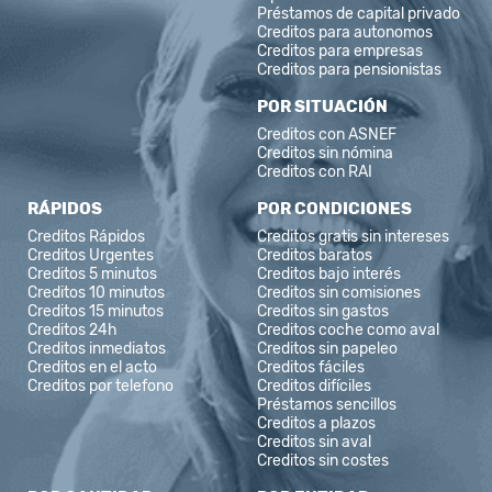
Préstamos de capital privado
Creditos para autonomos
Creditos para empresas
Creditos para pensionistas
POR SITUACIÓN
Creditos con ASNEF
Creditos sin nómina
Creditos con RAI
RÁPIDOS
POR CONDICIONES
Creditos Rápidos
Creditos gratis sin intereses
Creditos Urgentes
Creditos baratos
Creditos 5 minutos
Creditos bajo interés
Creditos 10 minutos
Creditos sin comisiones
Creditos 15 minutos
Creditos sin gastos
Creditos 24h
Creditos coche como aval
Creditos inmediatos
Creditos sin papeleo
Creditos en el acto
Creditos fáciles
Creditos por telefono
Creditos difíciles
Préstamos sencillos
Creditos a plazos
Creditos sin aval
Creditos sin costes