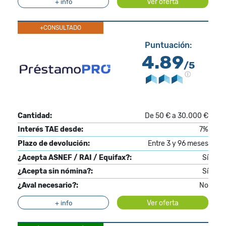
Ver oferta
+ info
+CONSULTADO
Puntuación:
4.89
/5
Cantidad:
De 50 € a 30.000 €
Interés TAE desde:
7%
Plazo de devolución:
Entre 3 y 96 meses
¿Acepta ASNEF / RAI / Equifax?:
Sí
¿Acepta sin nómina?:
Sí
¿Aval necesario?:
No
Ver oferta
+ info