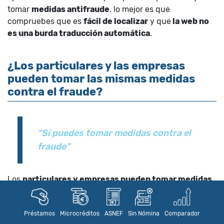
tomar
medidas antifraude
, lo mejor es que
compruebes que es
fácil de localizar
y que
la web no
es una burda traducción automática
.
¿Los particulares y las empresas
pueden tomar las mismas medidas
contra el fraude?
“Sí puedes tomar medidas contra el
fraude”
Los
particulares y empresas pueden tomar medidas
similares
si padecen fraude en un préstamo. Ahora
bien, no está de más señalar que, en función de las
Préstamos
Microcréditos
ASNEF
Sin Nómina
Comparador
características de la operación, las instancias judiciales