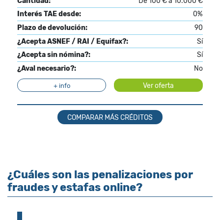
Cantidad:
De 100 € a 10.000 €
Interés TAE desde:
0%
Plazo de devolución:
90
¿Acepta ASNEF / RAI / Equifax?:
Sí
¿Acepta sin nómina?:
Sí
¿Aval necesario?:
No
Ver oferta
+ info
COMPARAR MÁS CRÉDITOS
¿Cuáles son las penalizaciones por
fraudes y estafas online?