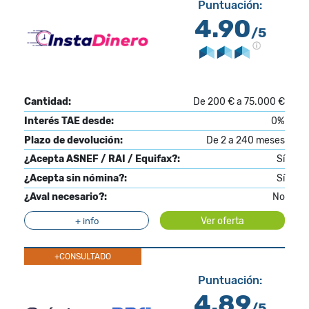
Puntuación:
4.90
/5
Cantidad:
De 200 € a 75.000 €
Interés TAE desde:
0%
Plazo de devolución:
De 2 a 240 meses
¿Acepta ASNEF / RAI / Equifax?:
Sí
¿Acepta sin nómina?:
Sí
¿Aval necesario?:
No
Ver oferta
+ info
+CONSULTADO
Puntuación:
4.89
/5