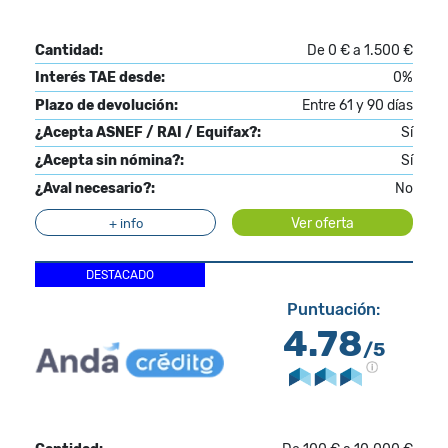
Cantidad:
De 0 € a 1.500 €
Interés TAE desde:
0%
Plazo de devolución:
Entre 61 y 90 días
¿Acepta ASNEF / RAI / Equifax?:
Sí
¿Acepta sin nómina?:
Sí
¿Aval necesario?:
No
Ver oferta
+ info
DESTACADO
Puntuación:
4.78
/5