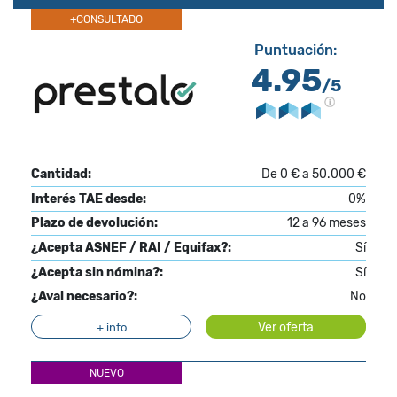
+CONSULTADO
Puntuación:
4.95
/5
Cantidad:
De 0 € a 50.000 €
Interés TAE desde:
0%
Plazo de devolución:
12 a 96 meses
¿Acepta ASNEF / RAI / Equifax?:
Sí
¿Acepta sin nómina?:
Sí
¿Aval necesario?:
No
Ver oferta
+ info
NUEVO