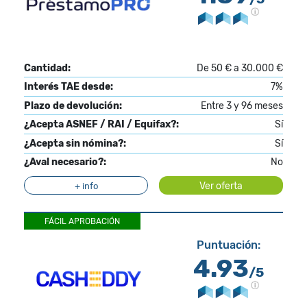
Cantidad:
De 50 € a 30.000 €
Interés TAE desde:
7%
Plazo de devolución:
Entre 3 y 96 meses
¿Acepta ASNEF / RAI / Equifax?:
Sí
¿Acepta sin nómina?:
Sí
¿Aval necesario?:
No
Ver oferta
+ info
FÁCIL APROBACIÓN
Puntuación:
4.93
/5