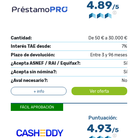
4.89
/5
Cantidad:
De 50 € a 30.000 €
Interés TAE desde:
7%
Plazo de devolución:
Entre 3 y 96 meses
¿Acepta ASNEF / RAI / Equifax?:
Sí
¿Acepta sin nómina?:
Sí
¿Aval necesario?:
No
Ver oferta
+ info
FÁCIL APROBACIÓN
Puntuación:
4.93
/5