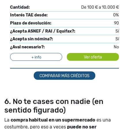
Cantidad:
De 100 € a 10.000 €
Interés TAE desde:
0%
Plazo de devolución:
90
¿Acepta ASNEF / RAI / Equifax?:
Sí
¿Acepta sin nómina?:
Sí
¿Aval necesario?:
No
Ver oferta
+ info
COMPARAR MÁS CRÉDITOS
6. No te cases con nadie (en
sentido figurado)
La
compra habitual en un supermercado
es una
costumbre, pero eso a veces
puede no ser