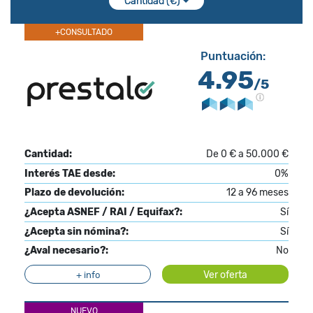
Cantidad (€)
+CONSULTADO
Puntuación:
4.95
/5
Cantidad:
De 0 € a 50.000 €
Interés TAE desde:
0%
Plazo de devolución:
12 a 96 meses
¿Acepta ASNEF / RAI / Equifax?:
Sí
¿Acepta sin nómina?:
Sí
¿Aval necesario?:
No
Ver oferta
+ info
NUEVO