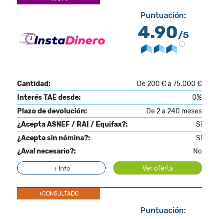
Puntuación:
4.90
/5
Cantidad:
De 200 € a 75.000 €
Interés TAE desde:
0%
Plazo de devolución:
De 2 a 240 meses
¿Acepta ASNEF / RAI / Equifax?:
Sí
¿Acepta sin nómina?:
Sí
¿Aval necesario?:
No
Ver oferta
+ info
+CONSULTADO
Puntuación: