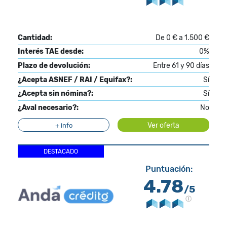
Cantidad:
De 0 € a 1.500 €
Interés TAE desde:
0%
Plazo de devolución:
Entre 61 y 90 días
¿Acepta ASNEF / RAI / Equifax?:
Sí
¿Acepta sin nómina?:
Sí
¿Aval necesario?:
No
Ver oferta
+ info
DESTACADO
Puntuación:
4.78
/5