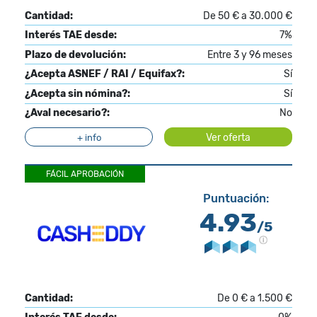
Cantidad:
De 50 € a 30.000 €
Interés TAE desde:
7%
Plazo de devolución:
Entre 3 y 96 meses
¿Acepta ASNEF / RAI / Equifax?:
Sí
¿Acepta sin nómina?:
Sí
¿Aval necesario?:
No
Ver oferta
+ info
FÁCIL APROBACIÓN
Puntuación:
4.93
/5
Cantidad:
De 0 € a 1.500 €