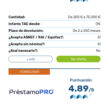
Cantidad:
De 200 € a 75.000 €
Interés TAE desde:
0%
Plazo de devolución:
De 2 a 240 meses
¿Acepta ASNEF / RAI / Equifax?:
Sí
¿Acepta sin nómina?:
Sí
¿Aval necesario?:
No
Ver oferta
+ info
+CONSULTADO
Puntuación:
4.89
/5