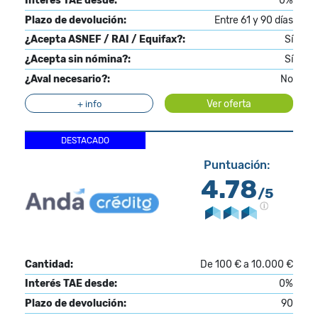
Interés TAE desde:
0%
Plazo de devolución:
Entre 61 y 90 días
¿Acepta ASNEF / RAI / Equifax?:
Sí
¿Acepta sin nómina?:
Sí
¿Aval necesario?:
No
Ver oferta
+ info
DESTACADO
Puntuación:
4.78
/5
Cantidad:
De 100 € a 10.000 €
Interés TAE desde:
0%
Plazo de devolución:
90