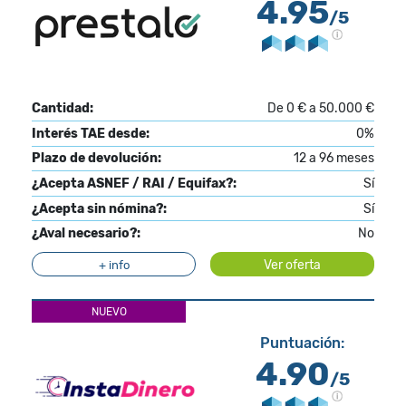
4.95
/5
Cantidad:
De 0 € a 50.000 €
Interés TAE desde:
0%
Plazo de devolución:
12 a 96 meses
¿Acepta ASNEF / RAI / Equifax?:
Sí
¿Acepta sin nómina?:
Sí
¿Aval necesario?:
No
Ver oferta
+ info
NUEVO
Puntuación:
4.90
/5