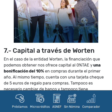
7.- Capital a través de Worten
En el caso de la entidad Worten, la financiación que
podemos obtener nos ofrece capital al 0%TAE y
una
bonificación del 10%
en compras durante el primer
año. Al mismo tiempo, cuenta con una tarjeta cheque
de 5 euros de regalo para compras. Tampoco es
necesario cambiar de banco y tampoco tiene
comisiones.
8.- Financiación FNAC
Préstamos
Microcréditos
ASNEF
Sin Nómina
Comparador