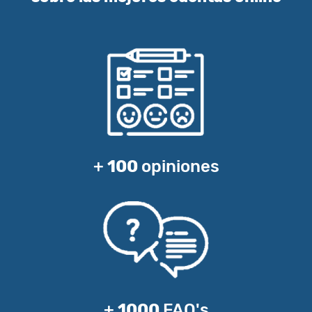
+
100
opiniones
+
1000
FAQ's