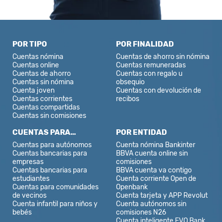
POR TIPO
POR FINALIDAD
Cuentas nómina
Cuentas de ahorro sin nómina
Cuentas online
Cuentas remuneradas
Cuentas de ahorro
Cuentas con regalo u
Cuentas sin nómina
obsequio
Cuenta joven
Cuentas con devolución de
Cuentas corrientes
recibos
Cuentas compartidas
Cuentas sin comisiones
CUENTAS PARA…
POR ENTIDAD
Cuentas para autónomos
Cuenta nómina Bankinter
Cuentas bancarias para
BBVA cuenta online sin
empresas
comisiones
Cuentas bancarias para
BBVA cuenta va contigo
estudiantes
Cuenta corriente Open de
Cuentas para comunidades
Openbank
de vecinos
Cuenta tarjeta y APP Revolut
Cuenta infantil para niños y
Cuenta autónomos sin
bebés
comisiones N26
Cuenta inteligente EVO Bank